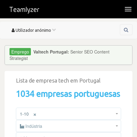
Togg
navi
Toggle
Utilizador anónimo
navigation
Valtech Portugal:
Senior SEO Content
Strategist
Lista de empresa tech em Portugal
1034 empresas portuguesas
×
1-10
Indústria