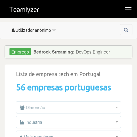
Togg
navi
Toggle
Utilizador anónimo
navigation
Bedrock Streaming:
DevOps Engineer
Lista de empresa tech em Portugal
56 empresas portuguesas
Dimensão
Indústria
Mais populares