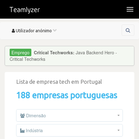
Togg
navi
Toggle
Utilizador anónimo
navigation
Critical Techworks:
Java Backend Hero -
Critical Techworks
Lista de empresa tech em Portugal
188 empresas portuguesas
Dimensão
Indústria