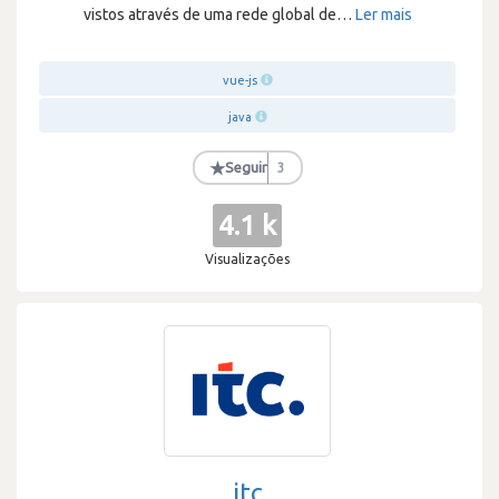
vistos através de uma rede global de
…
Ler mais
vue-js
java
★
Seguir
3
4.1 k
Visualizações
itc