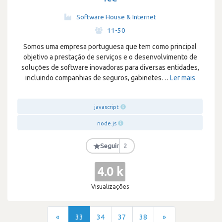
Software House & Internet
·
11-50
Somos uma empresa portuguesa que tem como principal
objetivo a prestação de serviços e o desenvolvimento de
soluções de software inovadoras para diversas entidades,
incluindo companhias de seguros, gabinetes
…
Ler mais
javascript
node.js
★
Seguir
2
4.0 k
Visualizações
«
33
34
37
38
»