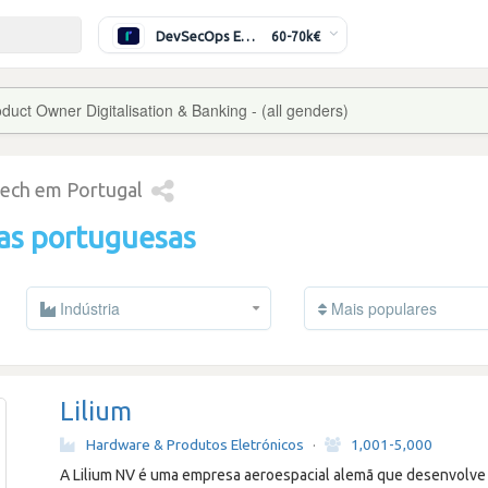
DevSecOps Engineer
60-70k€
duct Owner Digitalisation & Banking - (all genders)
tech em Portugal
as portuguesas
Indústria
Mais populares
Lilium
Hardware & Produtos Eletrónicos
·
1,001-5,000
A Lilium NV é uma empresa aeroespacial alemã que desenvolve o