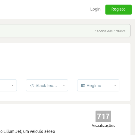
Login
Registo
Escolha dos Editores
Stack tecnológico
Regime
717
Visualizações
 Lilium Jet, um veículo aéreo