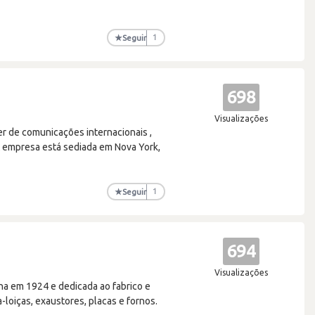
★
Seguir
1
698
Visualizações
er de comunicações internacionais ,
. A empresa está sediada em Nova York,
★
Seguir
1
694
Visualizações
a em 1924 e dedicada ao fabrico e
loiças, exaustores, placas e fornos.