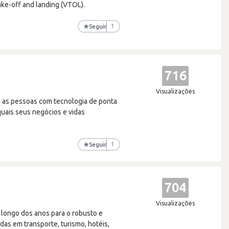
ake-off and landing (VTOL).
★
Seguir
1
716
Visualizações
do as pessoas com tecnologia de ponta
quais seus negócios e vidas
★
Seguir
1
704
Visualizações
 longo dos anos para o robusto e
as em transporte, turismo, hotéis,