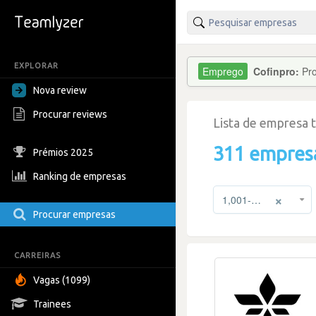
EXPLORAR
Cofinpro:
Pro
Nova review
Procurar reviews
Lista de empresa 
311 empres
Prémios 2025
Ranking de empresas
×
1,001-5,000
Procurar empresas
CARREIRAS
Vagas (1099)
Trainees