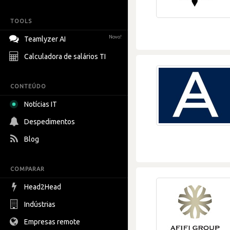
TOOLS
Novo!
Teamlyzer AI
Calculadora de salários TI
CONTEÚDO
Notícias IT
Despedimentos
Blog
COMPARAR
Head2Head
Indústrias
Empresas remote