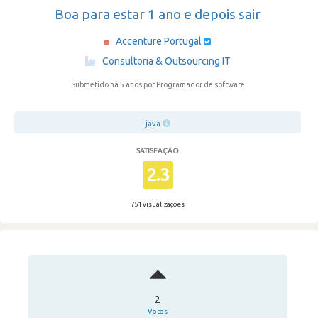
Boa para estar 1 ano e depois sair
Accenture Portugal
·
Consultoria & Outsourcing IT
Submetido há 5 anos
por Programador de software
java
SATISFAÇÃO
2.3
751 visualizações
2
Votos