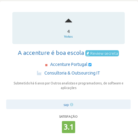
4
Votos
A accenture é boa escola
Review secreta
Accenture Portugal
·
Consultoria & Outsourcing IT
Submetido há 6 anos
por Outros analistas e programadores, de software e
aplicações
sap
SATISFAÇÃO
3.1