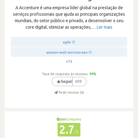
A Accenture é uma empresa líder global na prestação de
serviços profissionais que ajuda as principais organizações
mundiais, do setor público e privado, a desenvolver o seu
core digital, otimizar as operações,
…
Ler mais
agile
amazon-web-services-aws
+13
Taxa de resposta às reviews:
99
%
★
Seguir
609
Pedir review (
6
)
pen
Company
2.7
/5