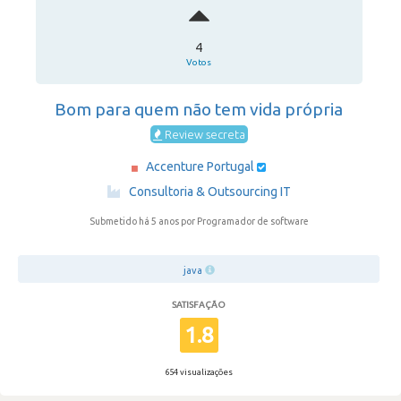
4
Votos
Bom para quem não tem vida própria
Review secreta
Accenture Portugal
·
Consultoria & Outsourcing IT
Submetido há 5 anos
por Programador de software
java
SATISFAÇÃO
1.8
654 visualizações