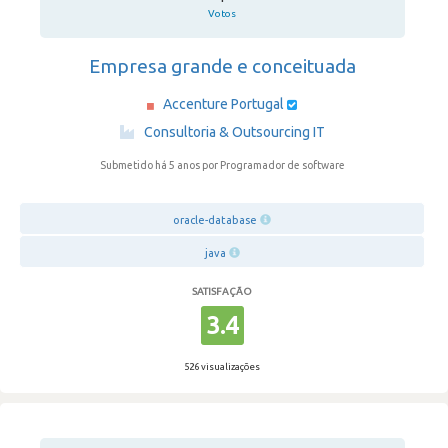
Votos
Empresa grande e conceituada
Accenture Portugal
·
Consultoria & Outsourcing IT
Submetido há 5 anos
por Programador de software
oracle-database
java
SATISFAÇÃO
3.4
526 visualizações