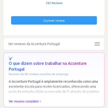
382 Reviews
Escrever review
Ver reviews da Accenture Portugal
Toggle
navigat
O que dizem sobre trabalhar na Accenture
Portugal
Resumo de 88 reviews recentes de emprego
A Accenture Portugal é amplamente reconhecida como uma
excelente escola para recém-licenciados, oferecendo uma
porta de entrada sólida no mercado de IT através de projetos
internacionais e tecnologias recentes.
…
Ler mais
Ver resumo completo