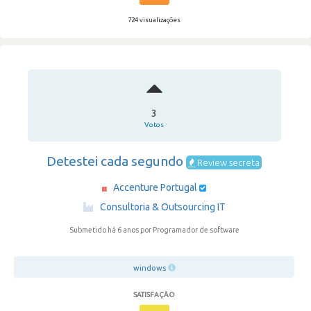
724 visualizações
3
Votos
Detestei cada segundo
Review secreta
Accenture Portugal
·
Consultoria & Outsourcing IT
Submetido há 6 anos
por Programador de software
windows
SATISFAÇÃO