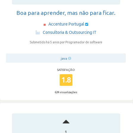
Boa para aprender, mas não para ficar.
Accenture Portugal
·
Consultoria & Outsourcing IT
Submetido há 5 anos
por Programador de software
java
SATISFAÇÃO
1.8
624 visualizações
1