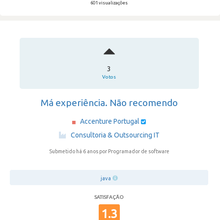
601 visualizações
3
Votos
Má experiência. Não recomendo
Accenture Portugal
·
Consultoria & Outsourcing IT
Submetido há 6 anos
por Programador de software
java
SATISFAÇÃO
1.3