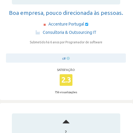
Boa empresa, pouco direcionada às pessoas.
Accenture Portugal
·
Consultoria & Outsourcing IT
Submetido há 6 anos
por Programador de software
c#
SATISFAÇÃO
2.3
756 visualizações
2