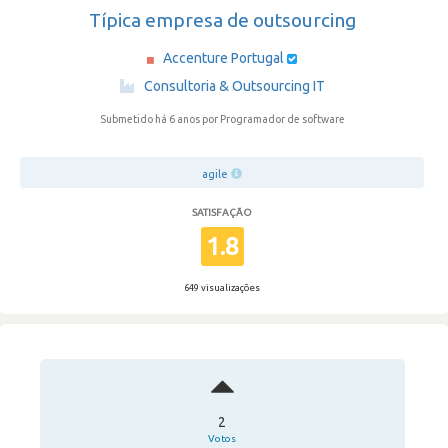
Típica empresa de outsourcing
Accenture Portugal
·
Consultoria & Outsourcing IT
Submetido há 6 anos
por Programador de software
agile
SATISFAÇÃO
1.8
649 visualizações
2
Votos