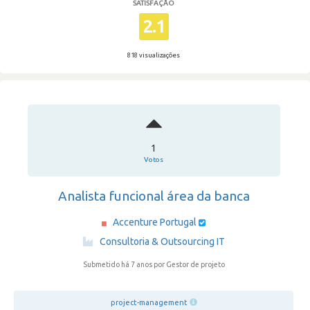
SATISFAÇÃO
2.1
818 visualizações
1
Votos
Analista funcional área da banca
Accenture Portugal
·
Consultoria & Outsourcing IT
Submetido há 7 anos
por Gestor de projeto
project-management