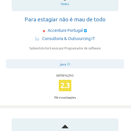
Votos
Para estagiar não é mau de todo
Accenture Portugal
·
Consultoria & Outsourcing IT
Submetido há 6 anos
por Programador de software
java
SATISFAÇÃO
2.3
746 visualizações