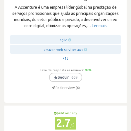
A Accenture é uma empresa líder global na prestação de
serviços profissionais que ajuda as principais organizações
mundiais, do setor público e privado, a desenvolver o seu
core digital, otimizar as operações,
…
Ler mais
agile
amazon-web-services-aws
+13
Taxa de resposta às reviews:
99
%
★
Seguir
609
Pedir review (
6
)
pen
Company
2.7
/5