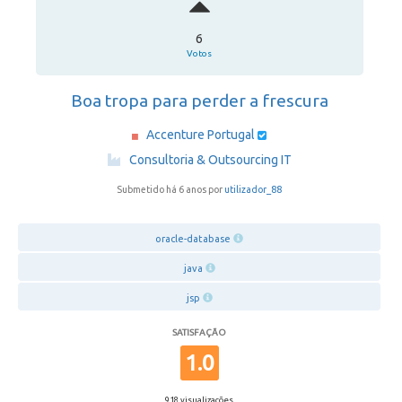
6
Votos
Boa tropa para perder a frescura
Accenture Portugal
·
Consultoria & Outsourcing IT
Submetido há 6 anos por
utilizador_88
oracle-database
java
jsp
SATISFAÇÃO
1.0
918 visualizações