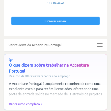
382 Reviews
Escrever review
Ver reviews da Accenture Portugal
Toggle
navigat
O que dizem sobre trabalhar na Accenture
Portugal
Resumo de 88 reviews recentes de emprego
A Accenture Portugal é amplamente reconhecida como uma
excelente escola para recém-licenciados, oferecendo uma
porta de entrada sólida no mercado de IT através de projetos
internacionais e tecnologias recentes.
…
Ler mais
Ver resumo completo