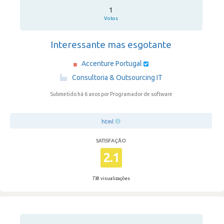
1
Votos
Interessante mas esgotante
Accenture Portugal
·
Consultoria & Outsourcing IT
Submetido há 6 anos
por Programador de software
html
SATISFAÇÃO
2.1
738 visualizações