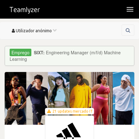
Togg
navi
Toggle
Utilizador anónimo
navigation
SIXT:
Engineering Manager (m/f/d) Machine
Learning
21 updates mercado IT