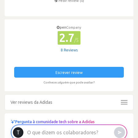
Pedir review (
0
)
pen
Company
2.7
/5
8 Reviews
Escrever review
Conheces alguém que pode avaliar?
Ver reviews da Adidas
Toggle
navigat
Pergunta à comunidade tech sobre a Adidas
o
b
a
l
o
c
s
o
m
e
z
i
O
q
u
e
d