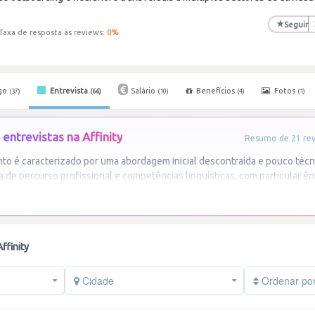
★
Seguir
Taxa de resposta às reviews:
0
%
go
Entrevista
Salário
Benefícios
Fotos
(37)
(66)
(10)
(4)
(1)
entrevistas na Affinity
Resumo de 21 revi
o é caracterizado por uma abordagem inicial descontraída e pouco técn
 de percurso profissional e competências linguísticas, com particular ê
ffinity
Cidade
Ordenar po