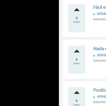
Fácil 
Affini
0
Submetido 
Votos
Nada 
Affini
0
Submetido 
Votos
Positi
Affini
0
Submetido 
Votos