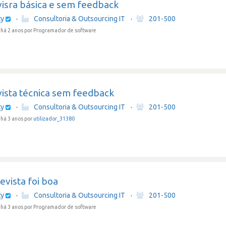
visra básica e sem feedback
ty
·
Consultoria & Outsourcing IT
·
201-500
há 2 anos
por Programador de software
vista técnica sem feedback
ty
·
Consultoria & Outsourcing IT
·
201-500
há 3 anos por
utilizador_31380
evista foi boa
ty
·
Consultoria & Outsourcing IT
·
201-500
há 3 anos
por Programador de software