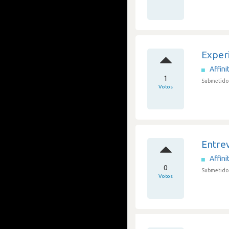
Experi
Affini
1
Submetido 
Votos
Entrev
Affini
0
Submetido 
Votos