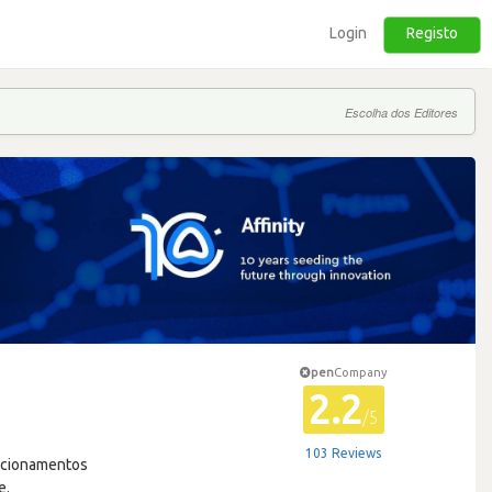
Login
Registo
Escolha dos Editores
pen
Company
2.2
/5
103 Reviews
lacionamentos
e.