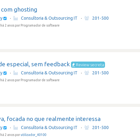
e com ghosting
ty
·
Consultoria & Outsourcing IT
·
201-500
há 2 anos
por Programador de software
de especial, sem feedback
Review secreta
ty
·
Consultoria & Outsourcing IT
·
201-500
há 2 anos
por Programador de software
va, focada no que realmente interessa
ty
·
Consultoria & Outsourcing IT
·
201-500
há 2 anos por
utilizador_40100