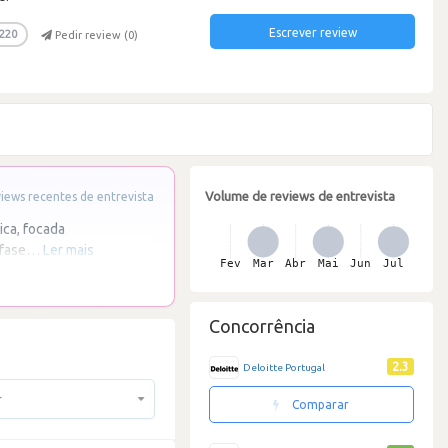
Escrever review
220
Pedir review (
0
)
Volume de reviews de entrevista
ews recentes de entrevista
ica, focada
nfase
…
Ler mais
Concorrência
2.3
Deloitte Portugal
r
Comparar