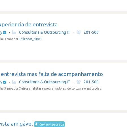
periencia de entrevista
ty
·
Consultoria & Outsourcing IT
·
201-500
há 3 anos por
utilizador_24831
 entrevista mas falta de acompanhamento
ty
·
Consultoria & Outsourcing IT
·
201-500
há 3 anos
por Outros analistas e programadores, de software e aplicações
ista amigável
Review secreta