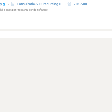
ty
·
Consultoria & Outsourcing IT
·
201-500
há 3 anos
por Programador de software
ista bastante simples.
ty
·
Consultoria & Outsourcing IT
·
201-500
há 3 anos
por Programador de software
vista sem feedback
ty
·
Consultoria & Outsourcing IT
·
201-500
há 3 anos
por Programador de software