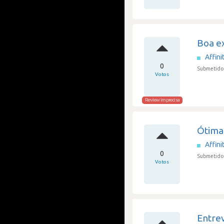
Boa ex
Affini
0
Submetido 
Votos
Review imprecisa
Ótima
Affini
0
Submetido 
Votos
Entrev