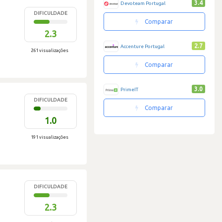
3.4
Devoteam Portugal
DIFICULDADE
Comparar
2.3
2.7
Accenture Portugal
261 visualizações
Comparar
3.0
PrimeIT
DIFICULDADE
Comparar
1.0
191 visualizações
DIFICULDADE
2.3