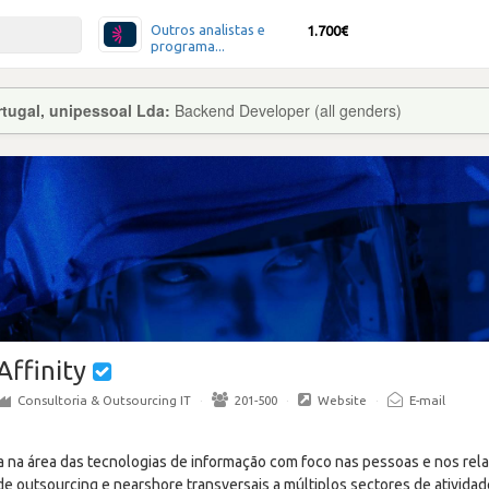
Outros analistas e
1.700€
programa...
tugal, unipessoal Lda:
Backend Developer (all genders)
Affinity
Consultoria & Outsourcing IT
·
201-500
·
Website
·
E-mail
ra na área das tecnologias de informação com foco nas pessoas e nos re
 outsourcing e nearshore transversais a múltiplos sectores de atividad