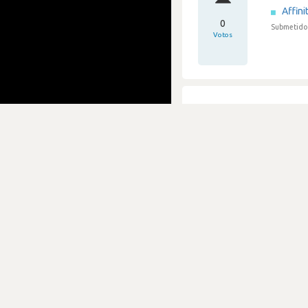
Affini
0
Submetido 
Votos
Entrev
Affini
0
Submetido 
Votos
Entre
Affini
2
Submetido 
Votos