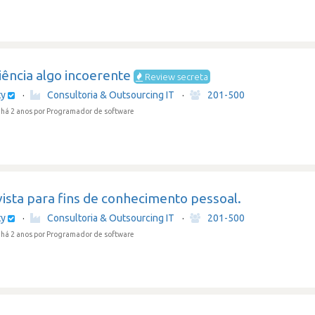
ência algo incoerente
Review secreta
ty
·
Consultoria & Outsourcing IT
·
201-500
há 2 anos
por Programador de software
ista para fins de conhecimento pessoal.
ty
·
Consultoria & Outsourcing IT
·
201-500
há 2 anos
por Programador de software