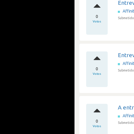
Entre
Affini
0
Submetido 
Votos
Entre
Affini
0
Submetido 
Votos
A entr
Affini
0
Submetido 
Votos