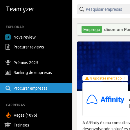
EXPLORAR
diconium Por
Nova review
Procurar reviews
Prémios 2025
Ranking de empresas
8 updates mercado IT
Procurar empresas
CARREIRAS
Vagas (1096)
A Affinity é uma consulto
Trainees
desenvolvendo soluções de