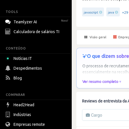
TOOLS
+29
javascript
java
Novo!
Teamlyzer AI
Calculadora de salários TI
Visão geral
Empre
CONTEÚDO
O que dizem sobre 
Notícias IT
O processo de recrutament
Despedimentos
essencialmente na recolha
Blog
Ver resumo completo
COMPARAR
Reviews de entrevista da A
Head2Head
Cargo
Indústrias
Empresas remote