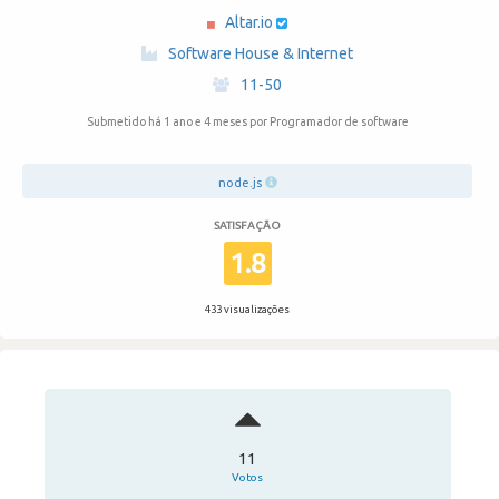
Altar.io
·
Software House & Internet
·
11-50
Submetido há 1 ano e 4 meses
por Programador de software
node.js
SATISFAÇÃO
1.8
433 visualizações
11
Votos