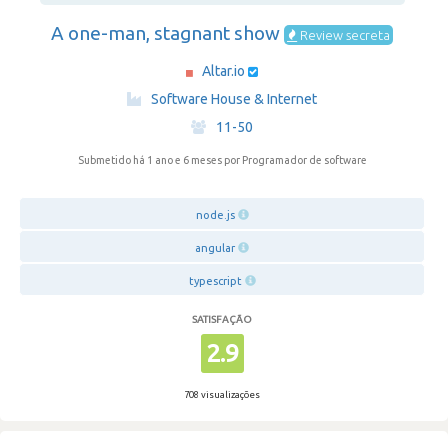
A one-man, stagnant show
Review secreta
Altar.io
·
Software House & Internet
·
11-50
Submetido há 1 ano e 6 meses
por Programador de software
node.js
angular
typescript
SATISFAÇÃO
2.9
708 visualizações