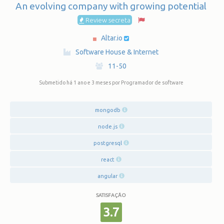
An evolving company with growing potential
Review secreta
Altar.io
·
Software House & Internet
·
11-50
Submetido há 1 ano e 3 meses
por Programador de software
mongodb
node.js
postgresql
react
angular
SATISFAÇÃO
3.7