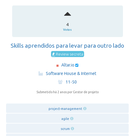
4
Votos
Skills aprendidos para levar para outro lado
Review secreta
Altar.io
·
Software House & Internet
·
11-50
Submetido há 2 anos
por Gestor de projeto
project-management
agile
scrum