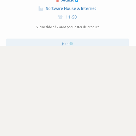
Altar.io
·
Software House & Internet
·
11-50
Submetido há 2 anos
por Gestor de produto
json
jira
figma
SATISFAÇÃO
4.2
622 visualizações