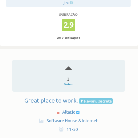
jira
SATISFAÇÃO
2.9
705 visualizações
2
Votos
Great place to work!
Review secreta
Altar.io
·
Software House & Internet
·
11-50