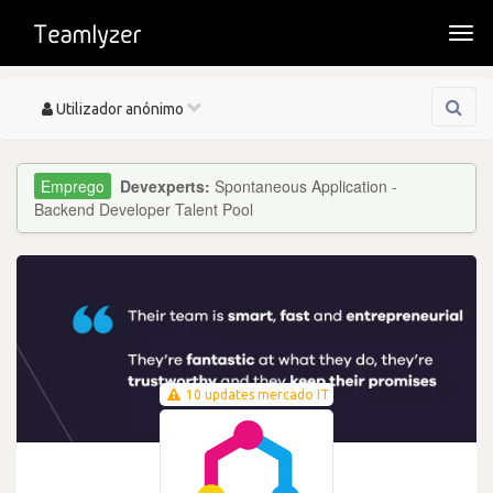
Togg
navi
Toggle
Utilizador anónimo
navigation
Devexperts:
Spontaneous Application -
Backend Developer Talent Pool
10 updates mercado IT