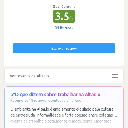
pen
Company
3.5
/5
39 Reviews
Escrever review
Ver reviews da Altar.io
Toggle
navigat
O que dizem sobre trabalhar na Altar.io
Resumo de 18 reviews recentes de emprego
O ambiente na Altar.io é amplamente elogiado pela cultura
de entreajuda, informalidade e forte coesão entre colegas. O
regime de trabalho é totalmente remoto, complementado
por eventos trimestrais de team
…
Ler mais