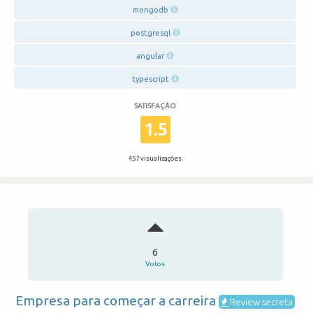
mongodb
postgresql
angular
typescript
SATISFAÇÃO
1.5
457 visualizações
6
Votos
Empresa para começar a carreira
Review secreta