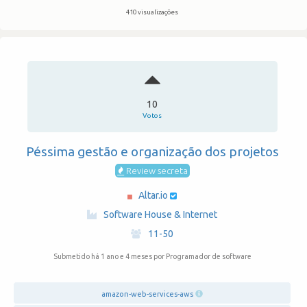
410 visualizações
10
Votos
Péssima gestão e organização dos projetos
Review secreta
Altar.io
·
Software House & Internet
·
11-50
Submetido há 1 ano e 4 meses
por Programador de software
amazon-web-services-aws