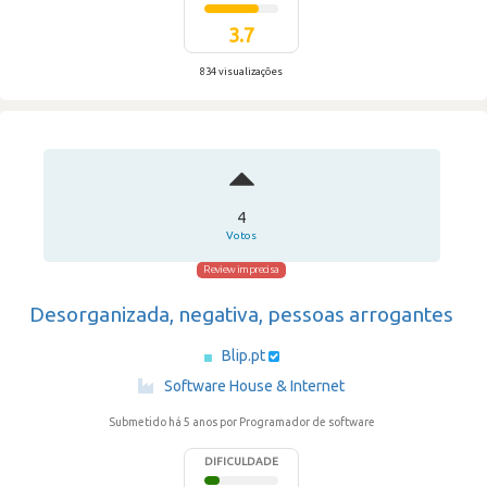
3.7
834 visualizações
4
Votos
Review imprecisa
Desorganizada, negativa, pessoas arrogantes
Blip.pt
·
Software House & Internet
Submetido há 5 anos
por Programador de software
DIFICULDADE