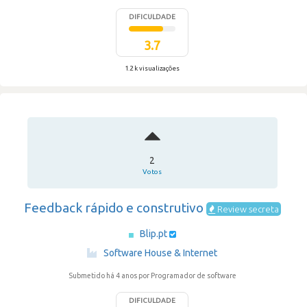
DIFICULDADE
3.7
1.2 k visualizações
2
Votos
Feedback rápido e construtivo
Review secreta
Blip.pt
·
Software House & Internet
Submetido há 4 anos
por Programador de software
DIFICULDADE