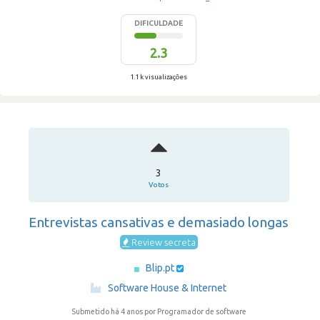
DIFICULDADE
2.3
1.1 k visualizações
3
Votos
Entrevistas cansativas e demasiado longas
Review secreta
Blip.pt
·
Software House & Internet
Submetido há 4 anos
por Programador de software