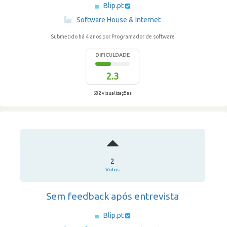
Blip.pt
·
Software House & Internet
Submetido há 4 anos
por Programador de software
DIFICULDADE
2.3
682 visualizações
2
Votos
Sem feedback após entrevista
Blip.pt
·