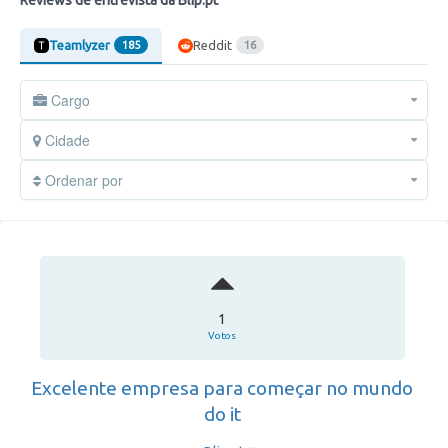
Reviews de entrevista da Blip.pt
Teamlyzer
Reddit
185
16
Cargo
Cidade
Ordenar por
1
Votos
Excelente empresa para começar no mundo
do it