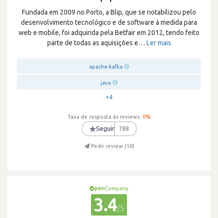
Fundada em 2009 no Porto, a Blip, que se notabilizou pelo
desenvolvimento tecnológico e de software à medida para
web e mobile, foi adquirida pela Betfair em 2012, tendo feito
parte de todas as aquisições e
…
Ler mais
apache-kafka
java
+4
Taxa de resposta às reviews:
0
%
★
Seguir
788
Pedir review (
10
)
pen
Company
3.4
/5