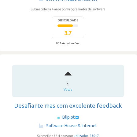
Submetido há 4 anos
por Programador de software
DIFICULDADE
3.7
917 visualizações
1
Votos
Desafiante mas com excelente feedback
Blip.pt
·
Software House & Internet
Submetido há 4 anos por
utilizador_23017