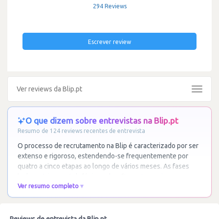
294 Reviews
Escrever review
Ver reviews da Blip.pt
Toggle
navigat
O que dizem sobre entrevistas na Blip.pt
Resumo de 124 reviews recentes de entrevista
O processo de recrutamento na Blip é caracterizado por ser
extenso e rigoroso, estendendo-se frequentemente por
quatro a cinco etapas ao longo de vários meses. As fases
incluem triagens telefónicas, desafios
…
Ler mais
Ver resumo completo