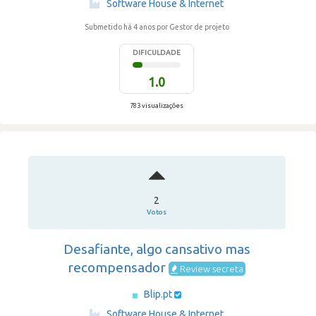
Software House & Internet
Submetido há 4 anos
por Gestor de projeto
DIFICULDADE
1.0
783 visualizações
2
Votos
Desafiante, algo cansativo mas
recompensador
Review secreta
Blip.pt
·
Software House & Internet