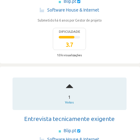
Blip.pt
·
Software House & Internet
Submetido há 6 anos
por Gestor de projeto
DIFICULDADE
3.7
1.0 k visualizações
1
Votos
Entrevista tecnicamente exigente
Blip.pt
·
Software House & Internet