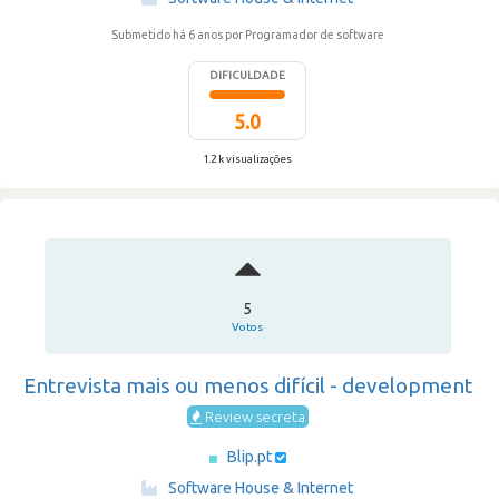
Submetido há 6 anos
por Programador de software
DIFICULDADE
5.0
1.2 k visualizações
5
Votos
Entrevista mais ou menos difícil - development
Review secreta
Blip.pt
·
Software House & Internet