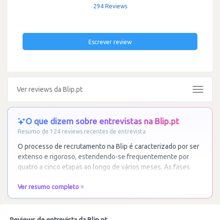
294 Reviews
Escrever review
Ver reviews da Blip.pt
Toggle
navigat
O que dizem sobre entrevistas na Blip.pt
Resumo de 124 reviews recentes de entrevista
O processo de recrutamento na Blip é caracterizado por ser
extenso e rigoroso, estendendo-se frequentemente por
quatro a cinco etapas ao longo de vários meses. As fases
incluem triagens telefónicas, desafios
…
Ler mais
Ver resumo completo