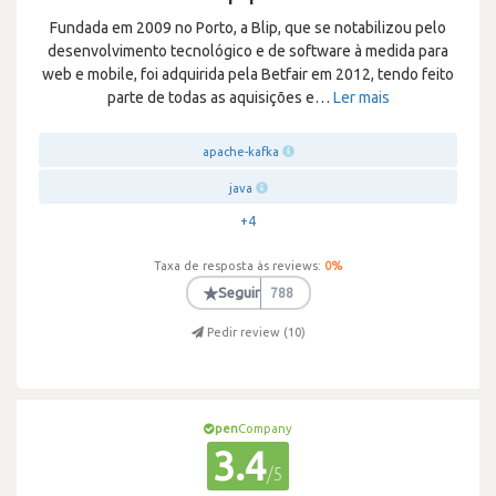
Fundada em 2009 no Porto, a Blip, que se notabilizou pelo
desenvolvimento tecnológico e de software à medida para
web e mobile, foi adquirida pela Betfair em 2012, tendo feito
parte de todas as aquisições e
…
Ler mais
apache-kafka
java
+4
Taxa de resposta às reviews:
0
%
★
Seguir
788
Pedir review (
10
)
pen
Company
3.4
/5