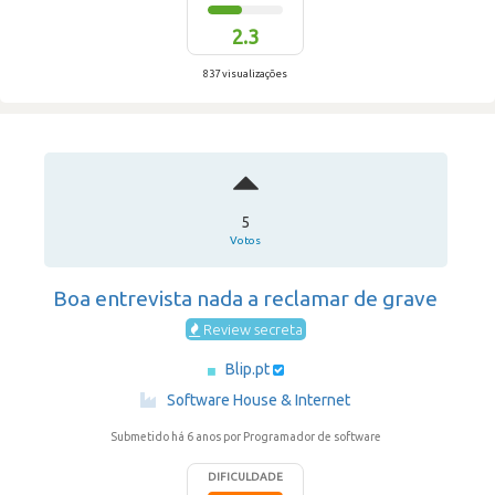
2.3
837 visualizações
5
Votos
Boa entrevista nada a reclamar de grave
Review secreta
Blip.pt
·
Software House & Internet
Submetido há 6 anos
por Programador de software
DIFICULDADE