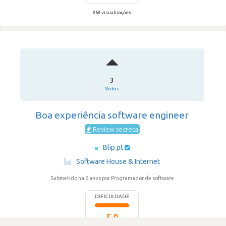
868 visualizações
3
Votos
Boa experiência software engineer
Review secreta
Blip.pt
·
Software House & Internet
Submetido há 6 anos
por Programador de software
DIFICULDADE
5.0