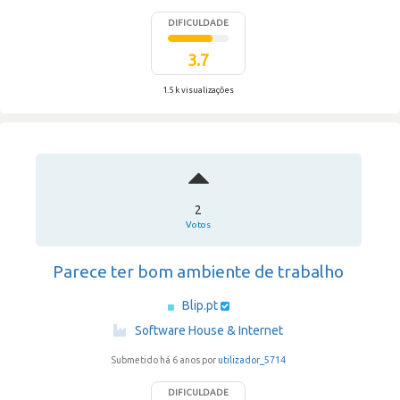
DIFICULDADE
3.7
1.5 k visualizações
2
Votos
Parece ter bom ambiente de trabalho
Blip.pt
·
Software House & Internet
Submetido há 6 anos por
utilizador_5714
DIFICULDADE