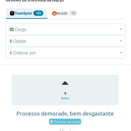
Reviews de entrevista da Blip.pt
Teamlyzer
Reddit
185
16
Cargo
Cidade
Ordenar por
4
Votos
Processo demorado, bem desgastante
Review secreta