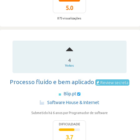
5.0
875 visualizações
4
Votos
Processo fluído e bem aplicado
Review secreta
Blip.pt
·
Software House & Internet
Submetido há 6 anos
por Programador de software
DIFICULDADE
3.7