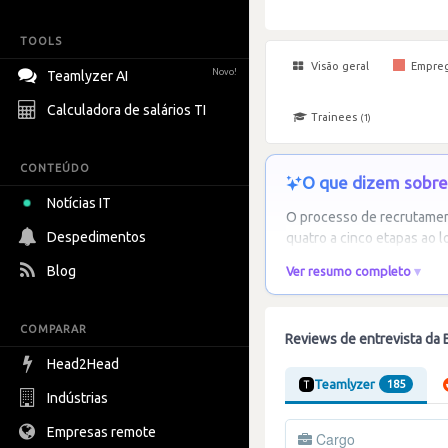
TOOLS
Visão geral
Empre
Novo!
Teamlyzer AI
Calculadora de salários TI
Trainees
(1)
CONTEÚDO
O que dizem sobre 
Notícias IT
O processo de recrutamen
Despedimentos
quatro a cinco etapas ao l
Blog
Ver resumo completo
COMPARAR
Reviews de entrevista da B
Head2Head
Teamlyzer
185
Indústrias
Empresas remote
Cargo