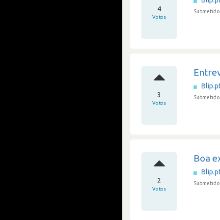
Blip.p
4
Submetido 
Votos
Entrev
Blip.p
3
Submetido
Votos
Boa e
Blip.p
2
Submetido 
Votos