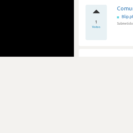
Comun
Blip.p
1
Submetido
Votos
Proce
Blip.p
2
Submetido
Votos
Entrev
Blip.p
5
Submetido
Votos