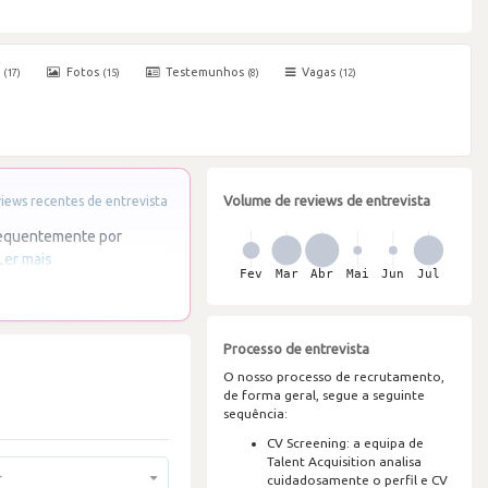
s
Fotos
Testemunhos
Vagas
(17)
(15)
(8)
(12)
Volume de reviews de entrevista
ews recentes de entrevista
frequentemente por
Ler mais
Processo de entrevista
O nosso processo de recrutamento,
de forma geral, segue a seguinte
sequência:
CV Screening: a equipa de
Talent Acquisition analisa
r
cuidadosamente o perfil e CV