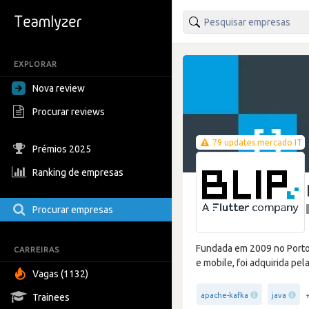
EXPLORAR
Nova review
Procurar reviews
79 updates mercado IT
Prémios 2025
Ranking de empresas
Procurar empresas
Fundada em 2009 no Porto,
CARREIRAS
e mobile, foi adquirida pel
Vagas (1132)
apache-kafka
java
Trainees