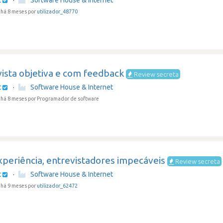
t
·
Software House & Internet
há 8 meses por
utilizador_48770
ista objetiva e com feedback
Review secreta
t
·
Software House & Internet
 há 8 meses
por Programador de software
xperiência, entrevistadores impecáveis
Review secreta
t
·
Software House & Internet
há 9 meses por
utilizador_62472