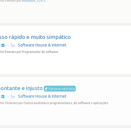
há 9 meses por
utilizador_52472
sso rápido e muito simpático
t
·
Software House & Internet
 há 9 meses
por Programador de software
ontante e injusto
Review secreta
t
·
Software House & Internet
 há 10 meses
por Outros analistas e programadores, de software e aplicações