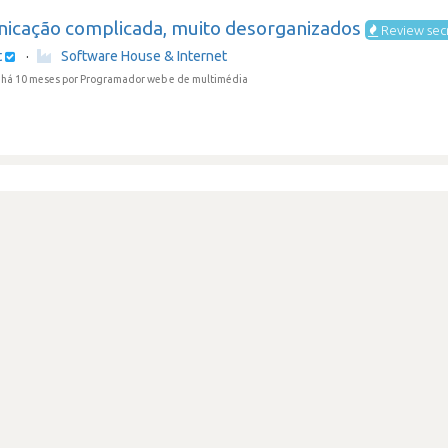
icação complicada, muito desorganizados
Review sec
t
·
Software House & Internet
 há 10 meses
por Programador web e de multimédia
sso bem estruturado
t
·
Software House & Internet
 há 11 meses
por Programador de software
istas longas e feedbacks precários
Review secreta
t
·
Software House & Internet
 há 11 meses
por Programador de software