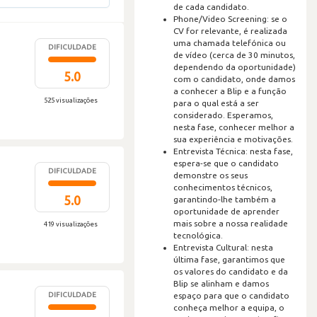
de cada candidato.
Phone/Video Screening: se o
CV for relevante, é realizada
uma chamada telefónica ou
DIFICULDADE
de vídeo (cerca de 30 minutos,
dependendo da oportunidade)
5.0
com o candidato, onde damos
a conhecer a Blip e a função
525 visualizações
para o qual está a ser
considerado. Esperamos,
nesta fase, conhecer melhor a
sua experiência e motivações.
Entrevista Técnica: nesta fase,
espera-se que o candidato
DIFICULDADE
demonstre os seus
conhecimentos técnicos,
5.0
garantindo-lhe também a
oportunidade de aprender
mais sobre a nossa realidade
419 visualizações
tecnológica.
Entrevista Cultural: nesta
última fase, garantimos que
os valores do candidato e da
Blip se alinham e damos
DIFICULDADE
espaço para que o candidato
conheça melhor a equipa, o