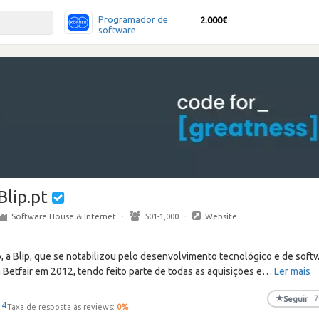
Programador de
2.000€
software
Blip.pt
Software House & Internet
·
501-1,000
·
Website
 a Blip, que se notabilizou pelo desenvolvimento tecnológico e de soft
a Betfair em 2012, tendo feito parte de todas as aquisições e
…
Ler mais
★
Seguir
7
+4
Taxa de resposta às reviews:
0
%