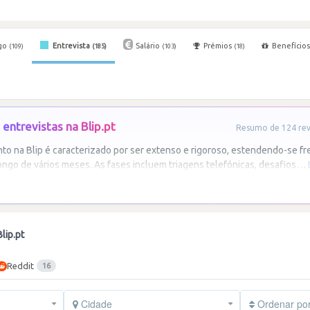
go
Entrevista
Salário
Prémios
Benefício
(109)
(185)
(103)
(18)
entrevistas na Blip.pt
Resumo de 124 revi
to na Blip é caracterizado por ser extenso e rigoroso, estendendo-se 
ongo de vários meses. As fases incluem triagens telefónicas, desafios
…
lip.pt
Reddit
16
Cidade
Ordenar po