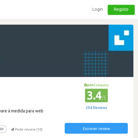
Login
Registo
pen
Company
3.4
/5
294 Reviews
ware à medida para web
Escrever review
88
Pedir review (
10
)