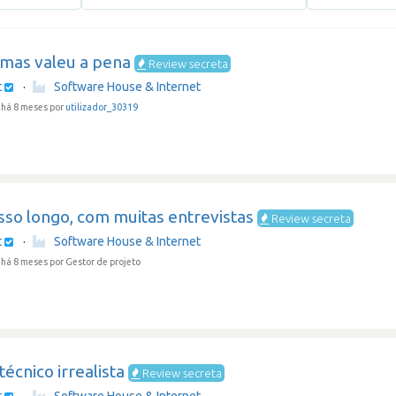
l mas valeu a pena
Review secreta
t
·
Software House & Internet
há 8 meses por
utilizador_30319
sso longo, com muitas entrevistas
Review secreta
t
·
Software House & Internet
 há 8 meses
por Gestor de projeto
técnico irrealista
Review secreta