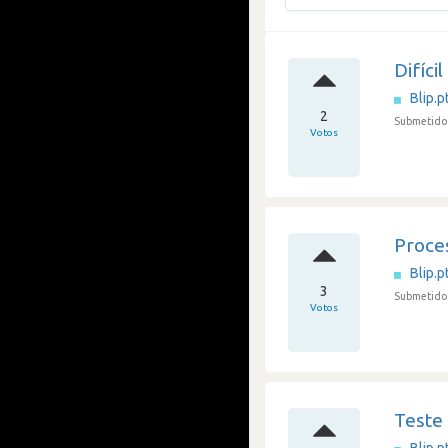
Difíci
Blip.p
2
Submetido 
Votos
Proce
Blip.p
3
Submetido
Votos
Teste 