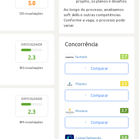
projeto, os planos e desafios.
5.0
Ao longo do processo, analisamos
525 visualizações
soft skills e outras competências.
Conforme a vaga, o processo pode
variar.
Concorrência
DIFICULDADE
2.3
2.7
Farfetch
392 visualizações
Comparar
2.3
ITSector
Comparar
DIFICULDADE
2.3
3.7
Mindera
384 visualizações
Comparar
3.0
Critical Techworks