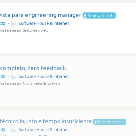
vista para engineering manager
Review secreta
t
·
Software House & Internet
 há 9 meses
por Gestor de projeto
 completo, zero feedback.
t
·
Software House & Internet
 há 9 meses
por Programador de software
técnico injusto e tempo insuficiente
Review secreta
t
·
Software House & Internet