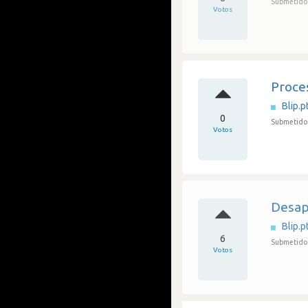
Submetido 
Votos
Proce
Blip.p
0
Submetido
Votos
Desap
Blip.p
6
Submetido
Votos