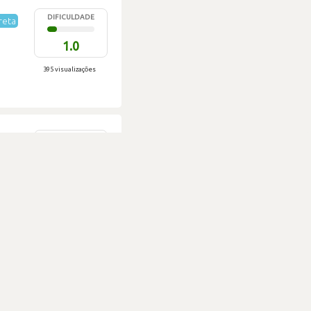
DIFICULDADE
reta
1.0
395 visualizações
DIFICULDADE
3.7
601 visualizações
DIFICULDADE
2.3