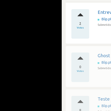
Entre
Blip.p
2
Submetido
Votos
Ghost
Blip.p
0
Submetido
Votos
Teste 
Blip.p
8