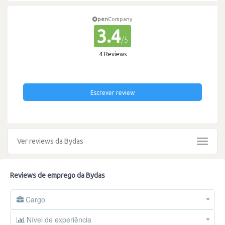
pen
Company
3.4
/5
4 Reviews
Escrever review
Ver reviews da Bydas
Toggle
navigat
Reviews de emprego da Bydas
Cargo
Nível de experiência