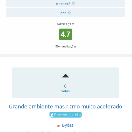
javascript
php
SATISFAÇÃO
4.7
170 visualizações
0
Votos
Grande ambiente mas ritmo muito acelerado
Review secreta
Bydas
·