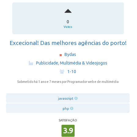
0
Votos
Excecional! Das melhores agências do porto!
Bydas
·
Publicidade, Multimédia & Videojogos
·
1-10
Submetido há 1 ano e 7 meses
por Programador web e de multimédia
javascript
php
SATISFAÇÃO
3.9