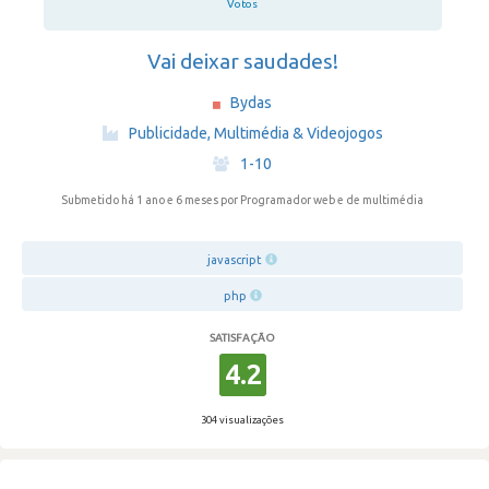
Votos
Vai deixar saudades!
Bydas
·
Publicidade, Multimédia & Videojogos
·
1-10
Submetido há 1 ano e 6 meses
por Programador web e de multimédia
javascript
php
SATISFAÇÃO
4.2
304 visualizações