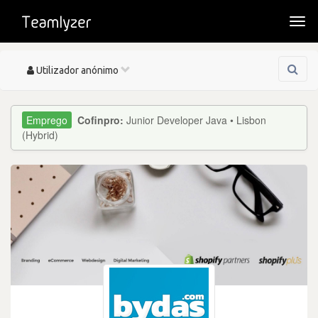
Togg
navi
Toggle
Utilizador anónimo
navigation
Cofinpro:
Junior Developer Java • Lisbon
(Hybrid)