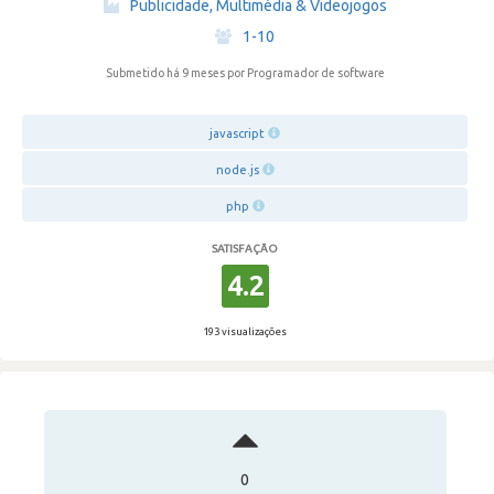
Publicidade, Multimédia & Videojogos
·
1-10
Submetido há 9 meses
por Programador de software
javascript
node.js
php
SATISFAÇÃO
4.2
193 visualizações
0