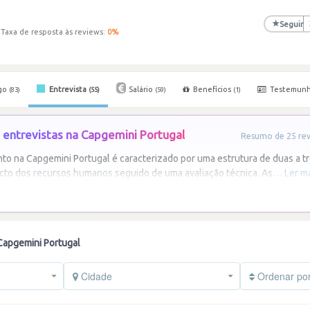
★
Seguir
Taxa de resposta às reviews:
0
%
go
Entrevista
Salário
Benefícios
Testemun
(83)
(55)
(59)
(1)
entrevistas na Capgemini Portugal
Resumo de 25 revi
o na Capgemini Portugal é caracterizado por uma estrutura de duas a trê
to dos recursos humanos seguido de uma avaliação técnica. As
…
Ler m
Capgemini Portugal
Cidade
Ordenar po