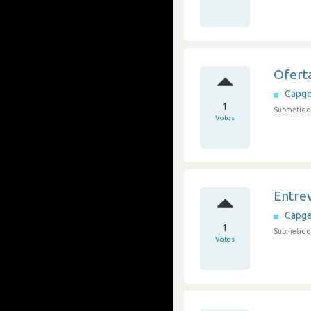
Ofert
Capge
1
Submetido 
Votos
Entrev
Capge
1
Submetido 
Votos