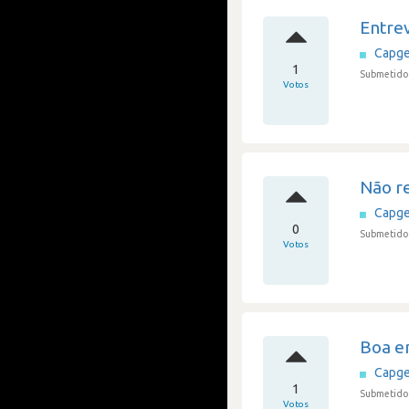
Entrev
Capge
1
Submetido 
Votos
Não re
Capge
0
Submetido 
Votos
Boa e
Capge
1
Submetido 
Votos