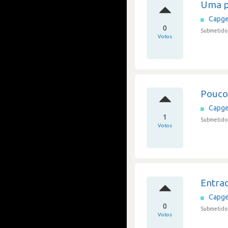
Uma p
Capge
0
Submetido 
Votos
Pouco 
Capge
1
Submetido 
Votos
Entra
Capge
0
Submetido 
Votos