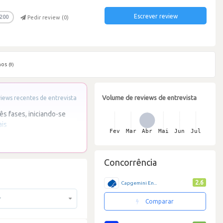
Escrever review
200
Pedir review (
0
)
hos
(9)
Volume de reviews de entrevista
ews recentes de entrevista
s fases, iniciando-se
ais
Concorrência
2.6
Capgemini En...
r
Comparar