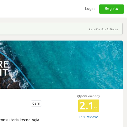
Login
Registo
Escolha dos Editores
pen
Company
2.1
Gerir
/5
138 Reviews
onsultoria, tecnologia