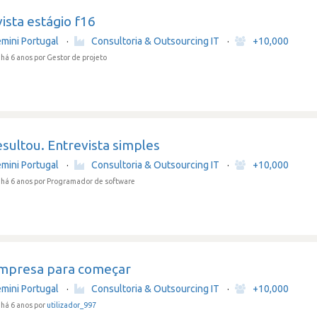
ista estágio f16
mini Portugal
·
Consultoria & Outsourcing IT
·
+10,000
há 6 anos
por Gestor de projeto
sultou. Entrevista simples
mini Portugal
·
Consultoria & Outsourcing IT
·
+10,000
há 6 anos
por Programador de software
mpresa para começar
mini Portugal
·
Consultoria & Outsourcing IT
·
+10,000
há 6 anos por
utilizador_997