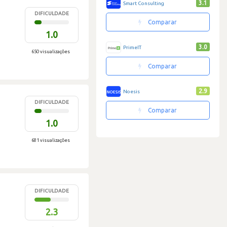
3.1
Smart Consulting
DIFICULDADE
Comparar
1.0
3.0
PrimeIT
650 visualizações
Comparar
2.9
Noesis
DIFICULDADE
Comparar
1.0
681 visualizações
DIFICULDADE
2.3