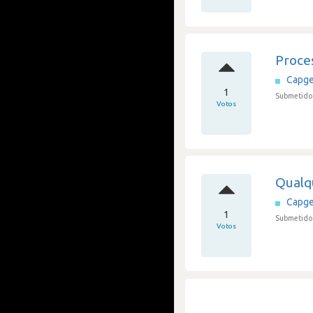
Proce
Capge
1
Submetido 
Votos
Qualq
Capge
1
Submetido 
Votos