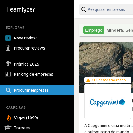
EXPLORAR
Mindera:
Sen
Nova review
Procurar reviews
Prémios 2025
Ranking de empresas
31 updates mercado IT
Procurar empresas
CARREIRAS
Vagas (1099)
A Capgemini é uma multina
Trainees
e outsourcing do mundo.