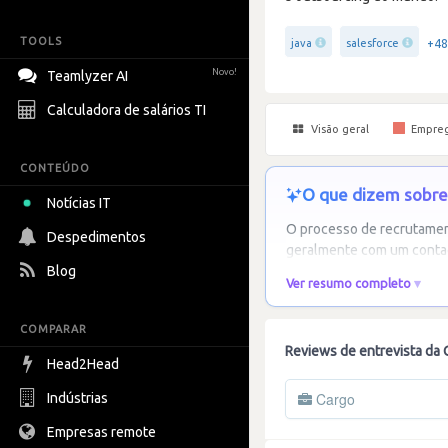
TOOLS
+48
java
salesforce
Novo!
Teamlyzer AI
Calculadora de salários TI
Visão geral
Empre
CONTEÚDO
O que dizem sobre 
Notícias IT
O processo de recrutament
Despedimentos
geralmente com um contac
Blog
Ver resumo completo
COMPARAR
Reviews de entrevista da 
Head2Head
Cargo
Indústrias
Empresas remote