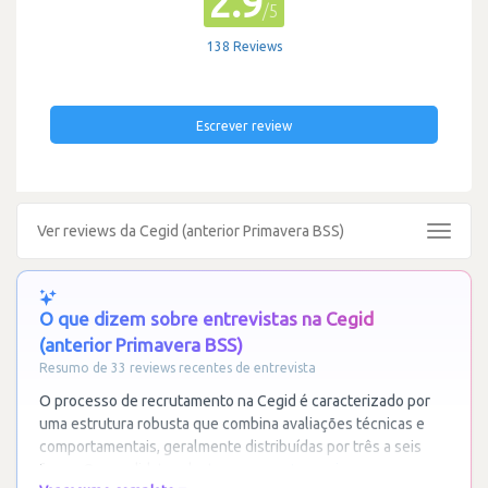
2.9
/5
138 Reviews
Escrever review
Ver reviews da Cegid (anterior Primavera BSS)
Toggle
navigat
O que dizem sobre entrevistas na Cegid
(anterior Primavera BSS)
Resumo de 33 reviews recentes de entrevista
O processo de recrutamento na Cegid é caracterizado por
uma estrutura robusta que combina avaliações técnicas e
comportamentais, geralmente distribuídas por três a seis
fases. Os candidatos destacam um
…
Ler mais