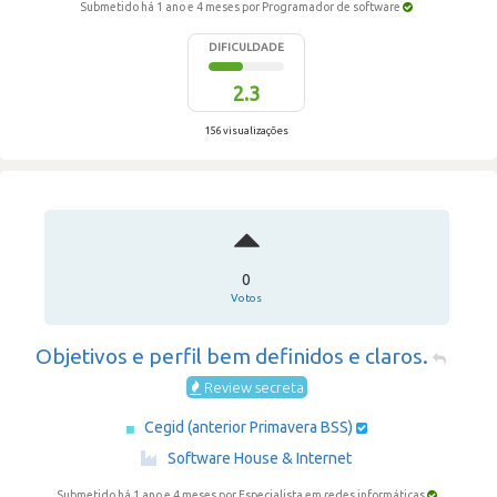
Submetido há 1 ano e 4 meses
por Programador de software
DIFICULDADE
2.3
156 visualizações
0
Votos
Objetivos e perfil bem definidos e claros.
Review secreta
Cegid (anterior Primavera BSS)
·
Software House & Internet
Submetido há 1 ano e 4 meses
por Especialista em redes informáticas