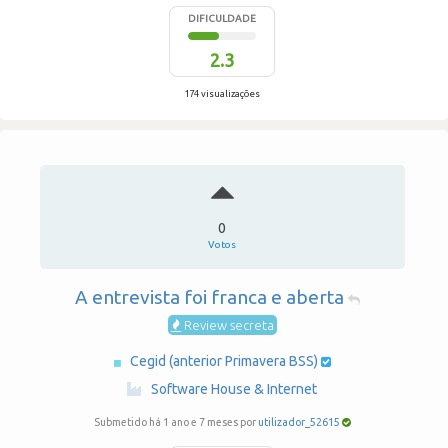
DIFICULDADE
2.3
174 visualizações
0
Votos
A entrevista foi franca e aberta
Review secreta
Cegid (anterior Primavera BSS)
·
Software House & Internet
Submetido há 1 ano e 7 meses por
utilizador_52615