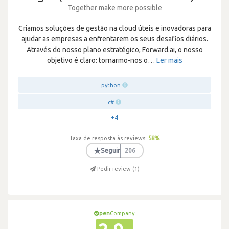
Together make more possible
Criamos soluções de gestão na cloud úteis e inovadoras para
ajudar as empresas a enfrentarem os seus desafios diários.
Através do nosso plano estratégico, Forward.ai, o nosso
objetivo é claro: tornarmo-nos o
…
Ler mais
python
c#
+4
Taxa de resposta às reviews:
58
%
★
Seguir
206
Pedir review (
1
)
pen
Company