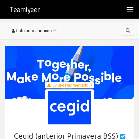
Togg
navi
Toggle
Utilizador anónimo
navigation
58 updates mercado IT
Cegid (anterior Primavera BSS)