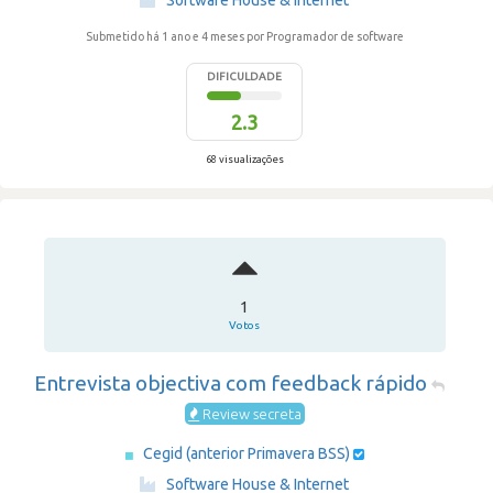
Software House & Internet
Submetido há 1 ano e 4 meses
por Programador de software
DIFICULDADE
2.3
68 visualizações
1
Votos
Entrevista objectiva com feedback rápido
Review secreta
Cegid (anterior Primavera BSS)
·
Software House & Internet