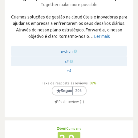
Together make more possible
Criamos soluções de gestão na cloud úteis e inovadoras para
ajudar as empresas a enfrentarem os seus desafios diários.
Através do nosso plano estratégico, Forward.ai, o nosso
objetivo é claro: tornarmo-nos o
…
Ler mais
python
c#
+4
Taxa de resposta às reviews:
58
%
★
Seguir
206
Pedir review (
1
)
pen
Company