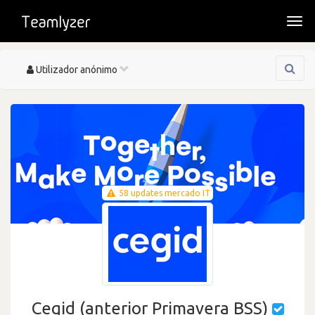
Togg
navi
Toggle
Utilizador anónimo
navigation
58 updates mercado IT
Cegid (anterior Primavera BSS)