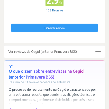
2.9
/5
138 Reviews
Escrever review
Ver reviews da Cegid (anterior Primavera BSS)
Toggle
navigat
O que dizem sobre entrevistas na Cegid
(anterior Primavera BSS)
Resumo de 33 reviews recentes de entrevista
O processo de recrutamento na Cegid é caracterizado por
uma estrutura robusta que combina avaliações técnicas e
comportamentais, geralmente distribuídas por três a seis
fases. Os candidatos destacam um
…
Ler mais