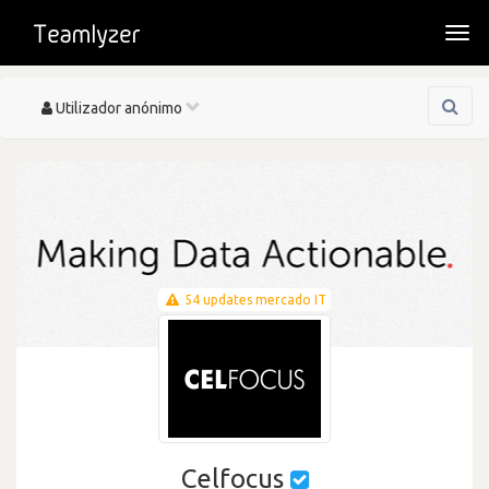
Togg
navi
Toggle
Utilizador anónimo
navigation
54 updates mercado IT
Celfocus