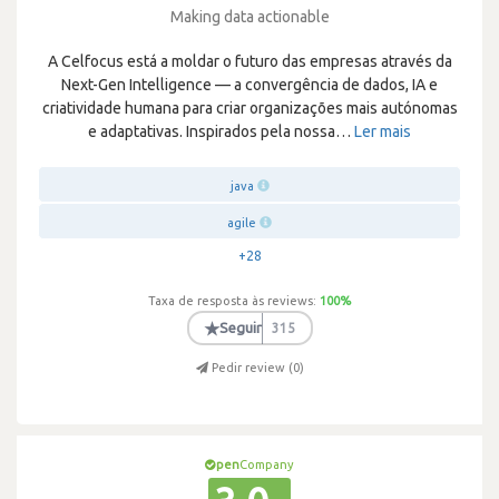
Making data actionable
A Celfocus está a moldar o futuro das empresas através da
Next-Gen Intelligence — a convergência de dados, IA e
criatividade humana para criar organizações mais autónomas
e adaptativas. Inspirados pela nossa
…
Ler mais
java
agile
+28
Taxa de resposta às reviews:
100
%
★
Seguir
315
Pedir review (
0
)
pen
Company