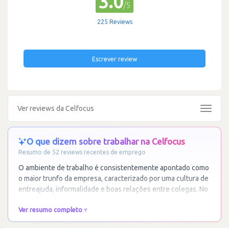
3.0
/5
225 Reviews
Escrever review
Ver reviews da Celfocus
Toggle
navigat
O que dizem sobre trabalhar na Celfocus
Resumo de 52 reviews recentes de emprego
O ambiente de trabalho é consistentemente apontado como
o maior trunfo da empresa, caracterizado por uma cultura de
entreajuda, informalidade e boas relações entre colegas. No
entanto, esta experiência é
…
Ler mais
Ver resumo completo