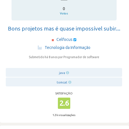
0
Votos
Bons projetos mas é quase impossível subir...
Celfocus
·
Tecnologia da Informação
Submetido há 8 anos
por Programador de software
java
tomcat
SATISFAÇÃO
2.6
1.2 k visualizações