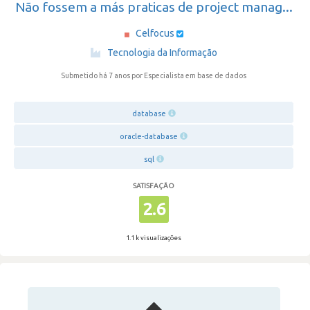
Não fossem a más praticas de project manag...
Celfocus
·
Tecnologia da Informação
Submetido há 7 anos
por Especialista em base de dados
database
oracle-database
sql
SATISFAÇÃO
2.6
1.1 k visualizações