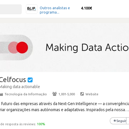
Outros analistas e
4.100€
programa...
Celfocus
Making data actionable
Tecnologia da Informação
·
1,001-5,000
·
Website
o futuro das empresas através da Next-Gen Intelligence — a convergência
riar organizações mais autónomas e adaptativas. Inspirados pela nossa
★
Seguir
 de resposta às reviews:
100
%