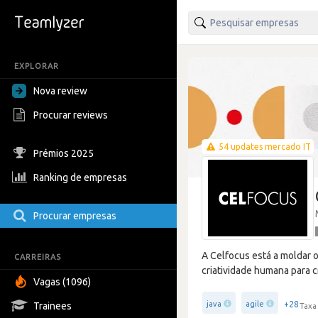
EXPLORAR
Nova review
Procurar reviews
54 updates mercado IT
Prémios 2025
Ranking de empresas
Procurar empresas
A Celfocus está a moldar 
CARREIRAS
criatividade humana para c
Vagas (1096)
+28
java
agile
Trainees
Taxa