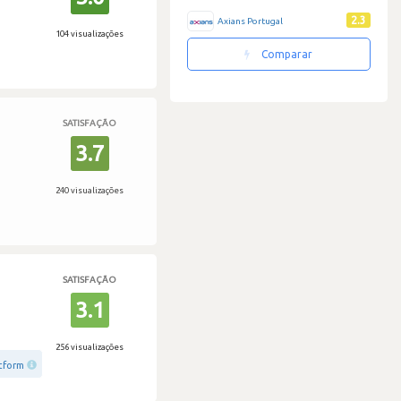
2.3
Axians Portugal
104 visualizações
Comparar
SATISFAÇÃO
3.7
240 visualizações
SATISFAÇÃO
3.1
256 visualizações
tform