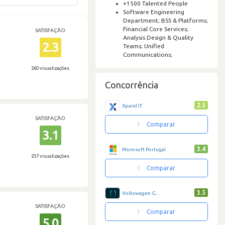
+1500 Talented People
Software Engineering
Department; BSS & Platforms;
Financial Core Services;
SATISFAÇÃO
Analysis Design & Quality
2.3
Teams; Unified
Communications;
260 visualizações
Concorrência
2.5
Xpand IT
SATISFAÇÃO
Comparar
3.1
3.4
Microsoft Portugal
257 visualizações
Comparar
3.5
Volkswagen G...
SATISFAÇÃO
Comparar
5.0