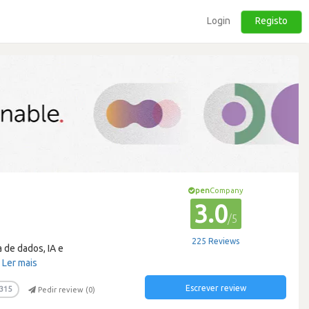
Login
Registo
pen
Company
3.0
/5
225 Reviews
 de dados, IA e
…
Ler mais
Escrever review
315
Pedir review (
0
)