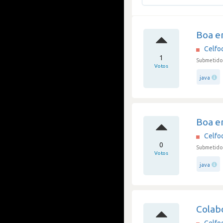
Boa e
Celfo
1
Submetido 
Votos
java
Boa e
Celfo
0
Submetido 
Votos
java
Colab