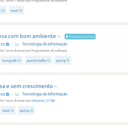
há 1 ano e 7 meses
por Programador de software
t
react
sa com bom ambiente
Review secreta
cus
·
Tecnologia da Informação
há 1 ano e 8 meses
por Programador de software
mongodb
apache-kafka
spring
sa e sem crescimento
cus
·
Tecnologia da Informação
há 1 ano e 8 meses por
utilizador_51186
react
spring