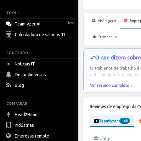
TOOLS
Visão geral
Empre
Novo!
Teamlyzer AI
Calculadora de salários TI
Trainees
(1)
CONTEÚDO
O que dizem sobre 
Notícias IT
O ambiente de trabalho é
Despedimentos
entreajuda, informalidade 
Blog
Ver resumo completo
COMPARAR
Reviews de emprego da C
Head2Head
Teamlyzer
148
Indústrias
Empresas remote
Cargo