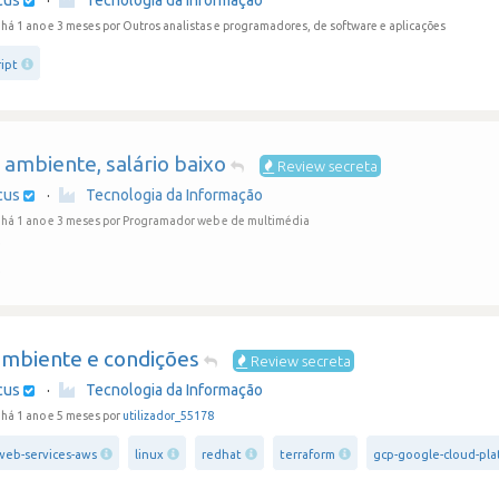
cus
·
Tecnologia da Informação
há 1 ano e 3 meses
por Outros analistas e programadores, de software e aplicações
ript
ambiente, salário baixo
Review secreta
cus
·
Tecnologia da Informação
há 1 ano e 3 meses
por Programador web e de multimédia
mbiente e condições
Review secreta
cus
·
Tecnologia da Informação
há 1 ano e 5 meses por
utilizador_55178
eb-services-aws
linux
redhat
terraform
gcp-google-cloud-pla