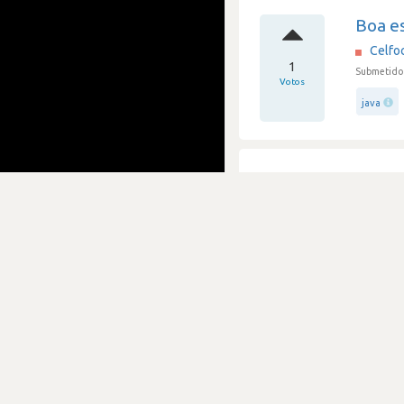
Boa es
Celfo
1
Submetido 
Votos
java
Pessi
Celfo
6
Submetido 
Votos
c#
Press
Celfo
2
Submetido 
Votos