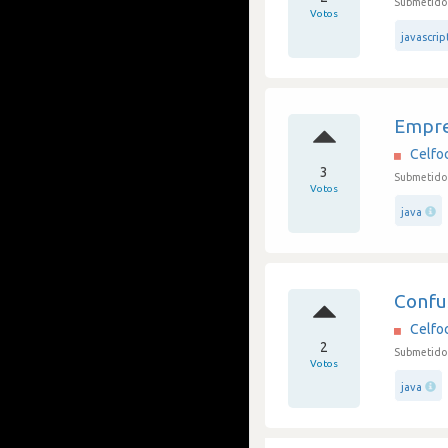
Submetido 
Votos
javascrip
Empre
Celfo
3
Submetido 
Votos
java
Confu
Celfo
2
Submetido 
Votos
java