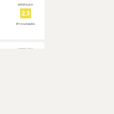
SATISFAÇÃO
2.3
241 visualizações
SATISFAÇÃO
1.3
290 visualizações
SATISFAÇÃO
1.3
229 visualizações