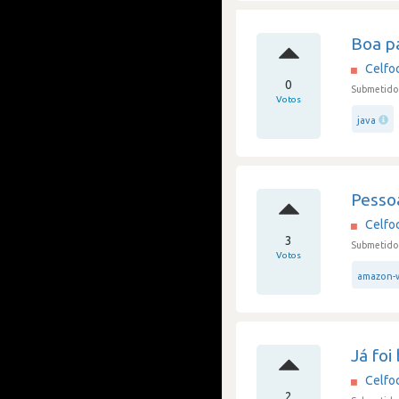
Boa pa
Celfo
0
Submetido 
Votos
java
Pessoa
Celfo
3
Submetido 
Votos
amazon-w
Já foi
Celfo
2