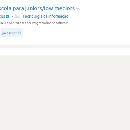
cola para juniors/low mediors
cus
·
Tecnologia da Informação
há 1 ano e 9 meses
por Programador de software
javascript
ma gestão,pressão desnecessária
Review secreta
cus
·
Tecnologia da Informação
há 1 ano e 10 meses
por Programador de software
jenkins
mysql
ão desnecessária. Má gestão.
Review secreta
cus
·
Tecnologia da Informação
há 1 ano e 10 meses
por Especialista em base de dados