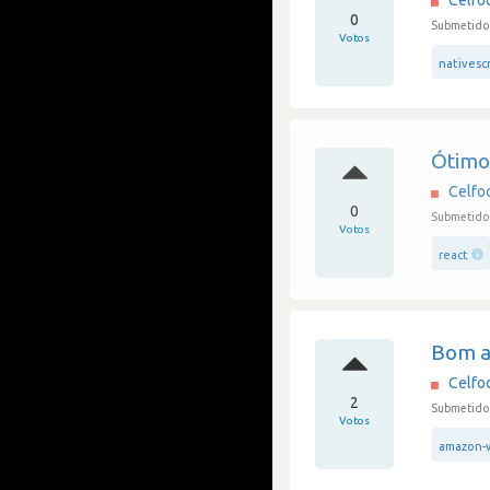
Celfo
0
Submetido 
Votos
nativesc
Ótimo 
Celfo
0
Submetido 
Votos
react
Bom a
Celfo
2
Submetido 
Votos
amazon-w