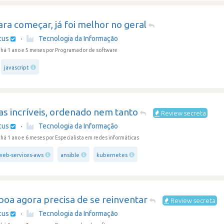
ra começar, já foi melhor no geral
cus
·
Tecnologia da Informação
há 1 ano e 5 meses
por Programador de software
javascript
s incríveis, ordenado nem tanto
Review secreta
cus
·
Tecnologia da Informação
há 1 ano e 6 meses
por Especialista em redes informáticas
eb-services-aws
ansible
kubernetes
 boa agora precisa de se reinventar
Review secreta
cus
·
Tecnologia da Informação