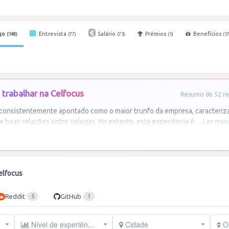
go
Entrevista
Salário
Prémios
Benefícios
(148)
(77)
(73)
(1)
(17
trabalhar na Celfocus
Resumo de 52 re
 consistentemente apontado como o maior trunfo da empresa, caracteriz
e boas relações entre colegas. No entanto, esta experiência é
…
Ler mais
elfocus
Reddit
GitHub
5
1
Nível de experiência
Cidade
Or