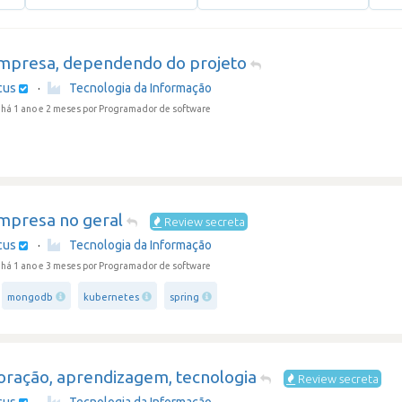
mpresa, dependendo do projeto
cus
·
Tecnologia da Informação
há 1 ano e 2 meses
por Programador de software
mpresa no geral
Review secreta
cus
·
Tecnologia da Informação
há 1 ano e 3 meses
por Programador de software
mongodb
kubernetes
spring
oração, aprendizagem, tecnologia
Review secreta