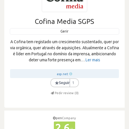
Cofina Media SGPS
Gerir
A Cofina tem registado um crescimento sustentado, quer por
via orgânica, quer através de aquisições. Atualmente a Cofina
é líder em Portugal no domínio da imprensa, ambicionando
deter uma forte presença em
…
Ler mais
asp.net
★
Seguir
1
Pedir review (
0
)
pen
Company
2.6