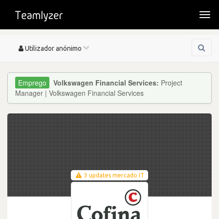
Togg
navi
Toggle
Utilizador anónimo
navigation
Volkswagen Financial Services:
Project
Manager | Volkswagen Financial Services
3 updates mercado IT