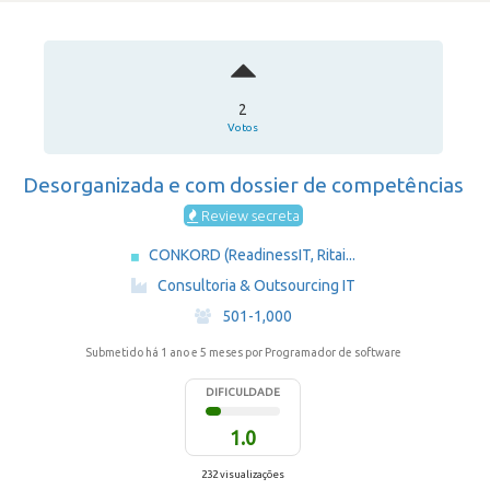
2
Votos
Desorganizada e com dossier de competências
Review secreta
CONKORD (ReadinessIT, Ritai...
·
Consultoria & Outsourcing IT
·
501-1,000
Submetido há 1 ano e 5 meses
por Programador de software
DIFICULDADE
1.0
232 visualizações