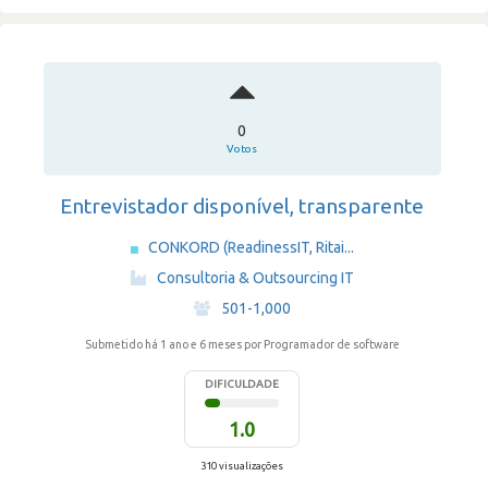
0
Votos
Entrevistador disponível, transparente
CONKORD (ReadinessIT, Ritai...
·
Consultoria & Outsourcing IT
·
501-1,000
Submetido há 1 ano e 6 meses
por Programador de software
DIFICULDADE
1.0
310 visualizações