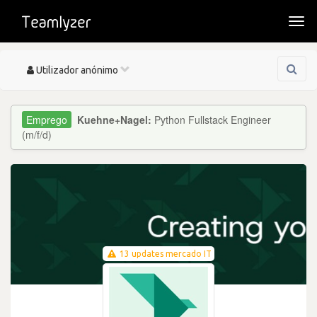
Togg
navi
Toggle
Utilizador anónimo
navigation
Kuehne+Nagel:
Python Fullstack Engineer
(m/f/d)
13 updates mercado IT