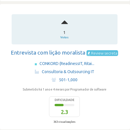
1
Votos
Entrevista com lição moralista
Review secreta
CONKORD (ReadinessIT, Ritai...
·
Consultoria & Outsourcing IT
·
501-1,000
Submetido há 1 ano e 4 meses
por Programador de software
DIFICULDADE
2.3
363 visualizações