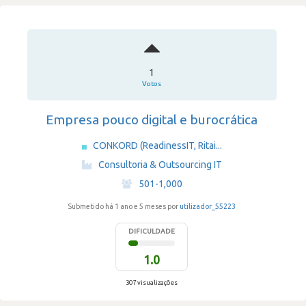
1
Votos
Empresa pouco digital e burocrática
CONKORD (ReadinessIT, Ritai...
·
Consultoria & Outsourcing IT
·
501-1,000
Submetido há 1 ano e 5 meses por
utilizador_55223
DIFICULDADE
1.0
307 visualizações