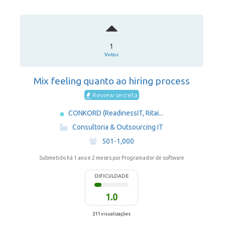
1
Votos
Mix feeling quanto ao hiring process
Review secreta
CONKORD (ReadinessIT, Ritai...
·
Consultoria & Outsourcing IT
·
501-1,000
Submetido há 1 ano e 2 meses
por Programador de software
DIFICULDADE
1.0
211 visualizações