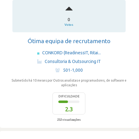
0
Votos
Ótima equipa de recrutamento
CONKORD (ReadinessIT, Ritai...
·
Consultoria & Outsourcing IT
·
501-1,000
Submetido há 10 meses
por Outros analistas e programadores, de software e
aplicações
DIFICULDADE
2.3
232 visualizações