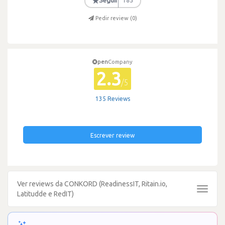
★
Seguir
185
Pedir review (
0
)
pen
Company
2.3
/5
135 Reviews
Escrever review
Ver reviews da CONKORD (ReadinessIT, Ritain.io,
Toggle
Latitudde e RedIT)
navigat