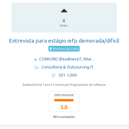
0
Votos
Entrevista para estágio iefp demorada/dificil
Review secreta
CONKORD (ReadinessIT, Ritai...
·
Consultoria & Outsourcing IT
·
501-1,000
Submetido há 1 ano e 2 meses
por Programador de software
DIFICULDADE
5.0
290 visualizações