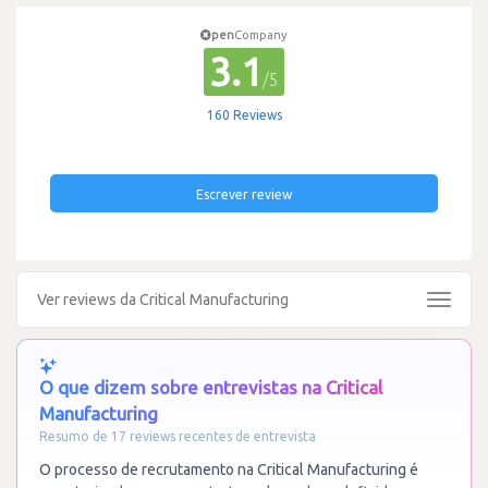
pen
Company
3.1
/5
160 Reviews
Escrever review
Ver reviews da Critical Manufacturing
Toggle
navigat
O que dizem sobre entrevistas na Critical
Manufacturing
Resumo de 17 reviews recentes de entrevista
O processo de recrutamento na Critical Manufacturing é