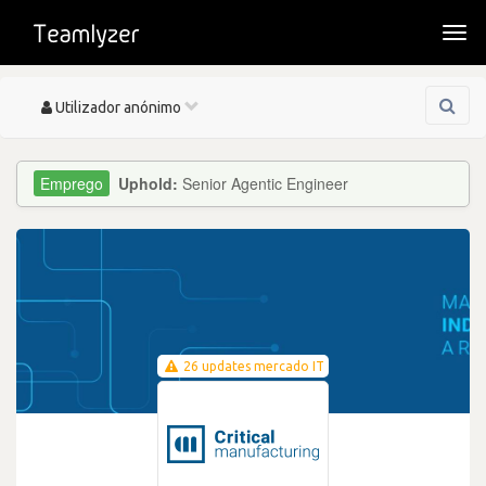
Togg
navi
Toggle
Utilizador anónimo
navigation
Uphold:
Senior Agentic Engineer
26 updates mercado IT