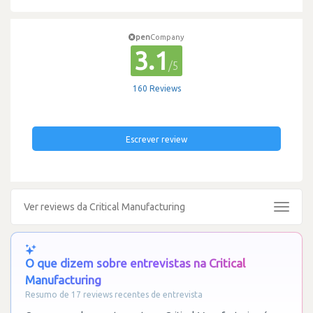
pen
Company
3.1
/5
160 Reviews
Escrever review
Ver reviews da Critical Manufacturing
Toggle
navigat
O que dizem sobre entrevistas na Critical
Manufacturing
Resumo de 17 reviews recentes de entrevista