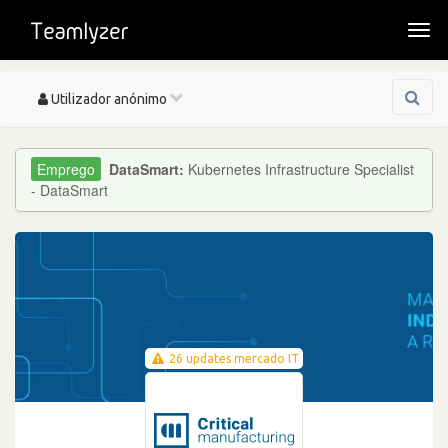
Togg
navi
Toggle
Utilizador anónimo
navigation
DataSmart:
Kubernetes Infrastructure Specialist
- DataSmart
26 updates mercado IT