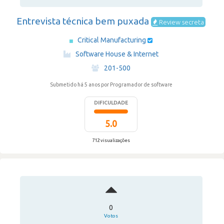
Entrevista técnica bem puxada
Review secreta
Critical Manufacturing
·
Software House & Internet
·
201-500
Submetido há 5 anos
por Programador de software
DIFICULDADE
5.0
712 visualizações
0
Votos