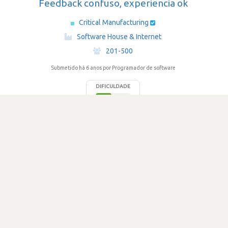
Feedback confuso, experiencia ok
Critical Manufacturing
·
Software House & Internet
·
201-500
Submetido há 6 anos
por Programador de software
DIFICULDADE
2.3
893 visualizações
1
Votos