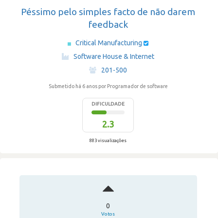
Péssimo pelo simples facto de não darem
feedback
Critical Manufacturing
·
Software House & Internet
·
201-500
Submetido há 6 anos
por Programador de software
DIFICULDADE
2.3
883 visualizações
0
Votos