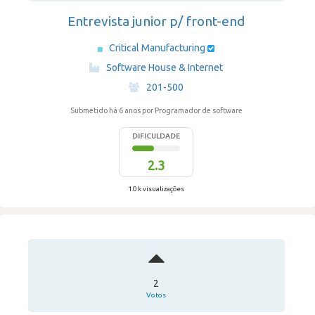
Entrevista junior p/ front-end
Critical Manufacturing
·
Software House & Internet
·
201-500
Submetido há 6 anos
por Programador de software
DIFICULDADE
2.3
1.0 k visualizações
2
Votos