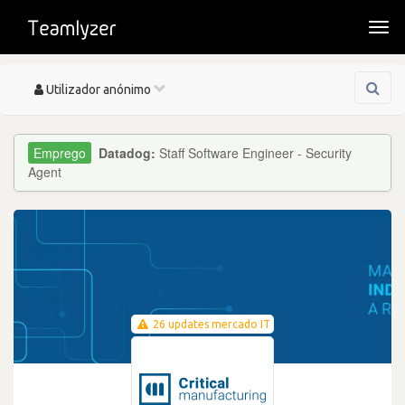
Togg
navi
Toggle
Utilizador anónimo
navigation
Datadog:
Staff Software Engineer - Security
Agent
26 updates mercado IT