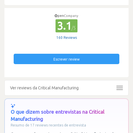
pen
Company
3.1
/5
160 Reviews
Escrever review
Ver reviews da Critical Manufacturing
Toggle
navigat
O que dizem sobre entrevistas na Critical
Manufacturing
Resumo de 17 reviews recentes de entrevista