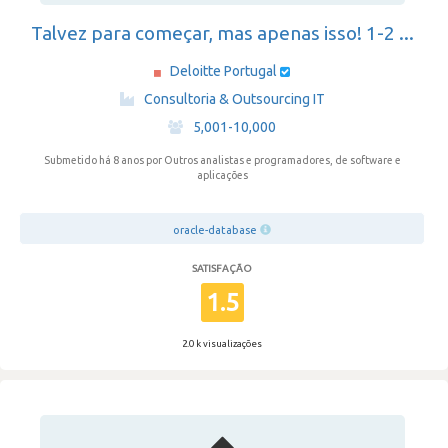
Talvez para começar, mas apenas isso! 1-2 ...
Deloitte Portugal
·
Consultoria & Outsourcing IT
·
5,001-10,000
Submetido há 8 anos
por Outros analistas e programadores, de software e
aplicações
oracle-database
SATISFAÇÃO
1.5
2.0 k visualizações