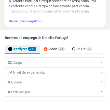
A Deloitte Portugal é frequentemente descrita como uma
excelente escola e rampa de lançamento para recém-
licenciados, oferecendo uma curva de aprendizagem
acelerada e forte exposição ao mercado. O ambiente de
…
Ver resumo completo
Ler mais
Reviews de emprego da Deloitte Portugal
Teamlyzer
Reddit
GitHub
211
33
5
Cargo
Nível de experiência
Cidade
Ordenar por