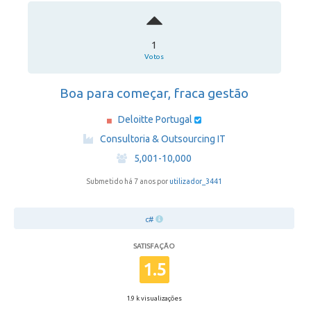
1
Votos
Boa para começar, fraca gestão
Deloitte Portugal
·
Consultoria & Outsourcing IT
·
5,001-10,000
Submetido há 7 anos por
utilizador_3441
c#
SATISFAÇÃO
1.5
1.9 k visualizações