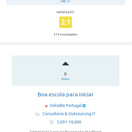
sap
SATISFAÇÃO
2.1
2.1 k visualizações
0
Votos
Boa escola para iniciar
Deloitte Portugal
·
Consultoria & Outsourcing IT
·
5,001-10,000
Submetido há 7 anos
por Programador de software