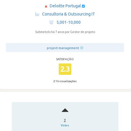
Deloitte Portugal
·
Consultoria & Outsourcing IT
·
5,001-10,000
Submetido há 7 anos
por Gestor de projeto
project-management
SATISFAÇÃO
2.3
2.1 k visualizações
2
Votos