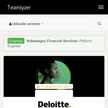
Togg
navi
Toggle
Utilizador anónimo
navigation
Volkswagen Financial Services:
Platform
Engineer
97 updates mercado IT