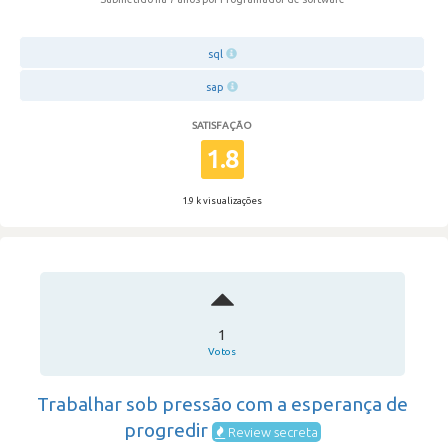
sql
sap
SATISFAÇÃO
1.8
1.9 k visualizações
1
Votos
Trabalhar sob pressão com a esperança de
progredir
Review secreta