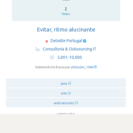
2
Votos
Evitar, ritmo alucinante
Deloitte Portugal
·
Consultoria & Outsourcing IT
·
5,001-10,000
Submetido há 8 anos por
utilizador_1046
java
orm
web-services
SATISFAÇÃO
2.1