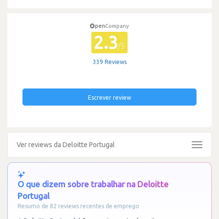
pen
Company
2.3
/5
339 Reviews
Escrever review
Ver reviews da Deloitte Portugal
Toggle
navigat
O que dizem sobre trabalhar na Deloitte
Portugal
Resumo de 82 reviews recentes de emprego