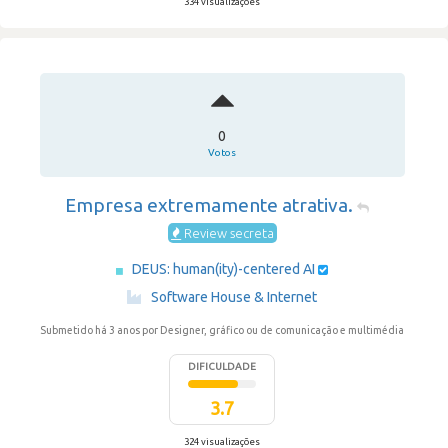
334 visualizações
0
Votos
Empresa extremamente atrativa.
Review secreta
DEUS: human(ity)-centered AI
·
Software House & Internet
Submetido há 3 anos
por Designer, gráfico ou de comunicação e multimédia
DIFICULDADE
3.7
324 visualizações