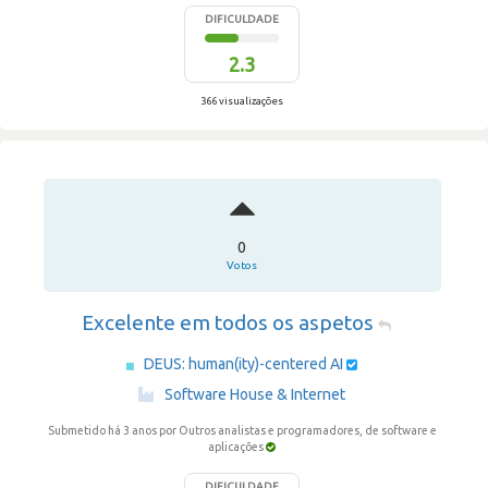
DIFICULDADE
2.3
366 visualizações
0
Votos
Excelente em todos os aspetos
DEUS: human(ity)-centered AI
·
Software House & Internet
Submetido há 3 anos
por Outros analistas e programadores, de software e
aplicações
DIFICULDADE