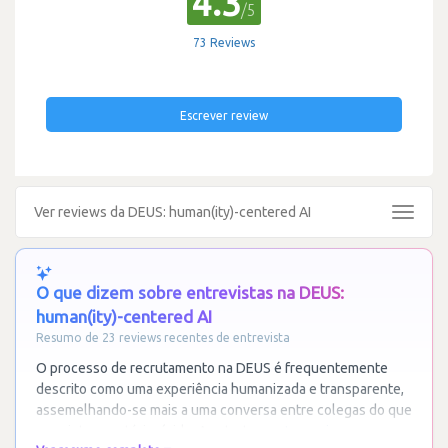
4.3
/5
73 Reviews
Escrever review
Ver reviews da DEUS: human(ity)-centered AI
Toggle
navigat
O que dizem sobre entrevistas na DEUS:
human(ity)-centered AI
Resumo de 23 reviews recentes de entrevista
O processo de recrutamento na DEUS é frequentemente
descrito como uma experiência humanizada e transparente,
assemelhando-se mais a uma conversa entre colegas do que
a um interrogatório rígido. A estrutura
…
Ler mais