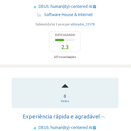
DEUS: human(ity)-centered AI
·
Software House & Internet
Submetido há 3 anos por
utilizador_33378
DIFICULDADE
2.3
327 visualizações
0
Votos
Experiência rápida e agradável
DEUS: human(ity)-centered AI