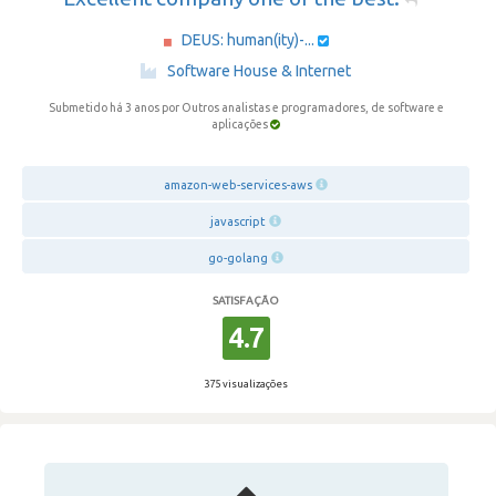
DEUS: human(ity)-...
·
Software House & Internet
Submetido há 3 anos
por Outros analistas e programadores, de software e
aplicações
amazon-web-services-aws
javascript
go-golang
SATISFAÇÃO
4.7
375 visualizações