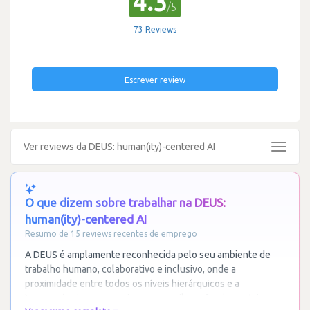
4.3
/5
73 Reviews
Escrever review
Ver reviews da DEUS: human(ity)-centered AI
Toggle
navigat
O que dizem sobre trabalhar na DEUS:
human(ity)-centered AI
Resumo de 15 reviews recentes de emprego
A DEUS é amplamente reconhecida pelo seu ambiente de
trabalho humano, colaborativo e inclusivo, onde a
proximidade entre todos os níveis hierárquicos e a
transparência na comunicação são pilares fundamentais.
…