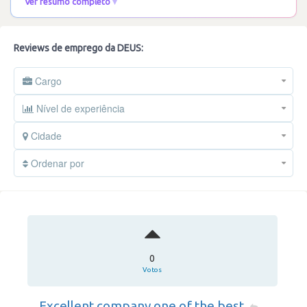
Ver resumo completo
Ler mais
Reviews de emprego da DEUS:
Cargo
Nível de experiência
Cidade
Ordenar por
0
Votos
Excellent company one of the best.