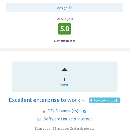
design
SATISFAÇÃO
5.0
333 visualizações
1
Votos
Excellent enterprise to work
Review secreta
DEUS: human(ity)-...
·
Software House & Internet
Submetido há 3 anos
por Gestor de projeto