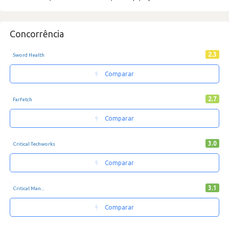
Concorrência
2.3
Sword Health
Comparar
2.7
Farfetch
Comparar
3.0
Critical Techworks
Comparar
3.1
Critical Man...
Comparar