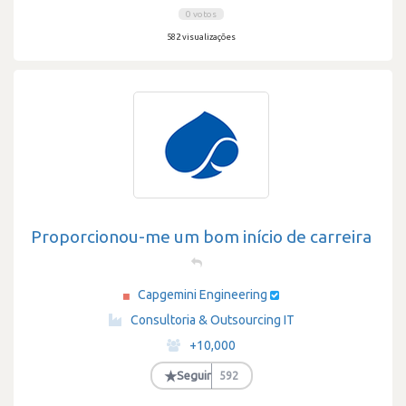
0 votos
582 visualizações
Proporcionou-me um bom início de carreira
Capgemini Engineering
·
Consultoria & Outsourcing IT
·
+10,000
·
★
Seguir
592