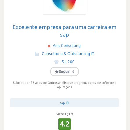
Excelente empresa para uma carreira em
sap
Amt Consulting
·
Consultoria & Outsourcing IT
·
51-200
·
★
Seguir
6
Submetido há 5 anos
por Outros analistas e programadores, de software e
aplicações
sap
SATISFAÇÃO
4.2