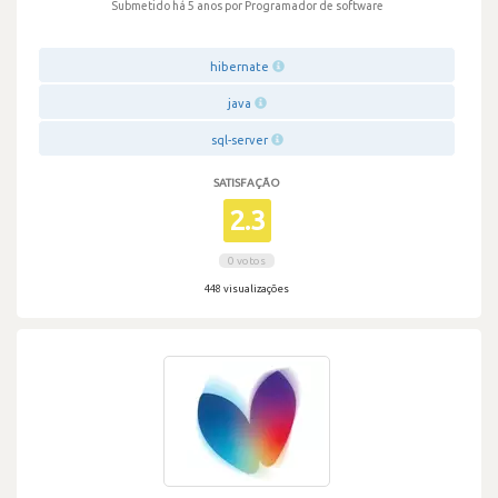
Submetido há 5 anos
por Programador de software
hibernate
java
sql-server
SATISFAÇÃO
2.3
0 votos
448 visualizações