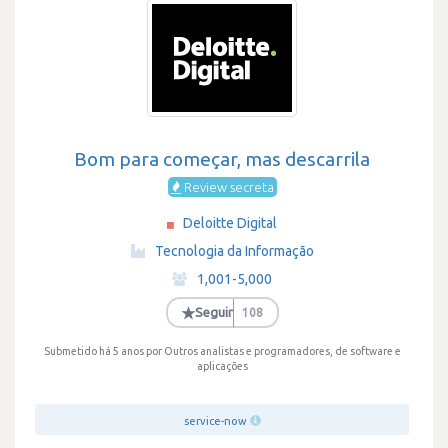
Bom para começar, mas descarrila
Review secreta
Deloitte Digital
·
Tecnologia da Informação
·
1,001-5,000
·
★
Seguir
108
Submetido há 5 anos
por Outros analistas e programadores, de software e
aplicações
service-now