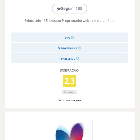
·
★
Seguir
188
Submetido há 5 anos
por Programador web e de multimédia
css
frameworks
javascript
SATISFAÇÃO
2.3
0 votos
540 visualizações