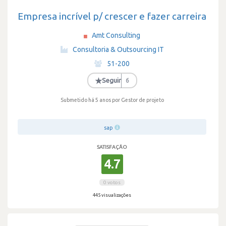
Empresa incrível p/ crescer e fazer carreira
Amt Consulting
·
Consultoria & Outsourcing IT
·
51-200
·
★
Seguir
6
Submetido há 5 anos
por Gestor de projeto
sap
SATISFAÇÃO
4.7
0 votos
445 visualizações