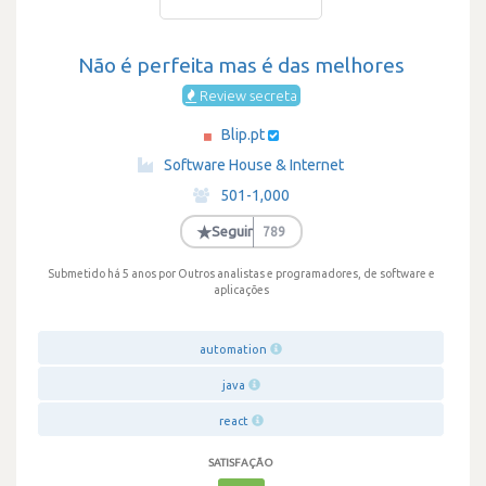
Não é perfeita mas é das melhores
Review secreta
Blip.pt
·
Software House & Internet
·
501-1,000
·
★
Seguir
789
Submetido há 5 anos
por Outros analistas e programadores, de software e
aplicações
automation
java
react
SATISFAÇÃO