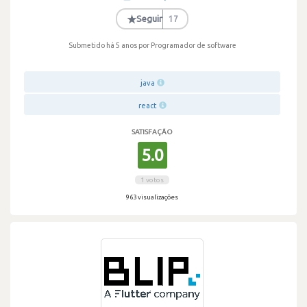
·
★
Seguir
17
Submetido há 5 anos
por Programador de software
java
react
SATISFAÇÃO
5.0
1 votos
963 visualizações