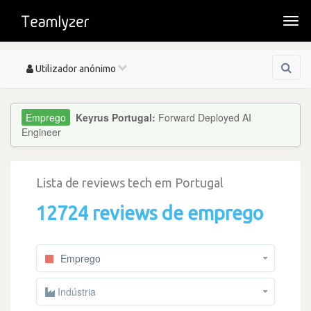
Togg
navi
Toggle
Utilizador anónimo
navigation
Keyrus Portugal:
Forward Deployed AI
Engineer
Lista de reviews tech em Portugal
12724 reviews de emprego
Emprego
Indústria