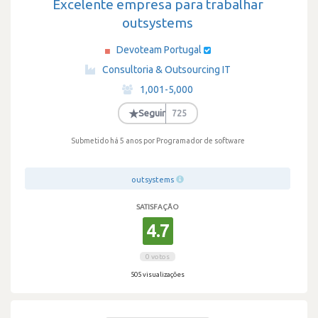
Excelente empresa para trabalhar
outsystems
Devoteam Portugal
·
Consultoria & Outsourcing IT
·
1,001-5,000
·
★
Seguir
725
Submetido há 5 anos
por Programador de software
outsystems
SATISFAÇÃO
4.7
0 votos
505 visualizações