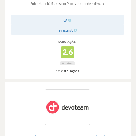
Submetido há 5 anos
por Programador de software
c#
javascript
SATISFAÇÃO
2.6
0 votos
535 visualizações