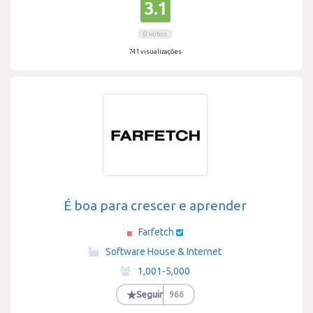
3.1
0 votos
741 visualizações
É boa para crescer e aprender
Farfetch
·
Software House & Internet
·
1,001-5,000
·
★
Seguir
966