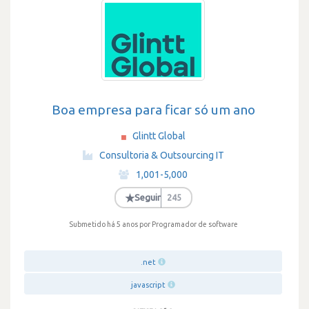
Boa empresa para ficar só um ano
Glintt Global
·
Consultoria & Outsourcing IT
·
1,001-5,000
·
★
Seguir
245
Submetido há 5 anos
por Programador de software
.net
javascript