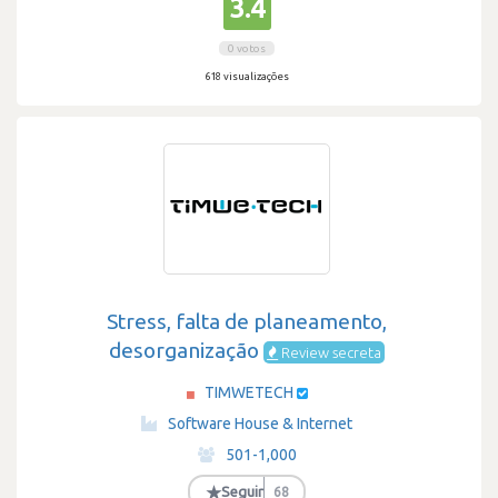
3.4
0 votos
618 visualizações
Stress, falta de planeamento,
desorganização
Review secreta
TIMWETECH
·
Software House & Internet
·
501-1,000
·
★
Seguir
68