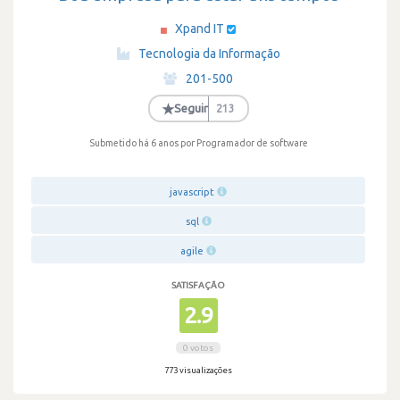
Xpand IT
·
Tecnologia da Informação
·
201-500
·
★
Seguir
213
Submetido há 6 anos
por Programador de software
javascript
sql
agile
SATISFAÇÃO
2.9
0 votos
773 visualizações