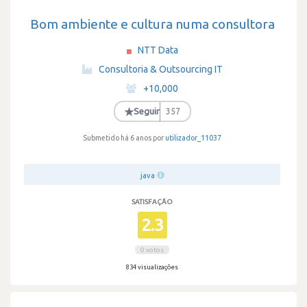
Bom ambiente e cultura numa consultora
NTT Data
·
Consultoria & Outsourcing IT
·
+10,000
·
★
Seguir
357
Submetido há 6 anos por
utilizador_11037
java
SATISFAÇÃO
2.3
0 votos
834 visualizações