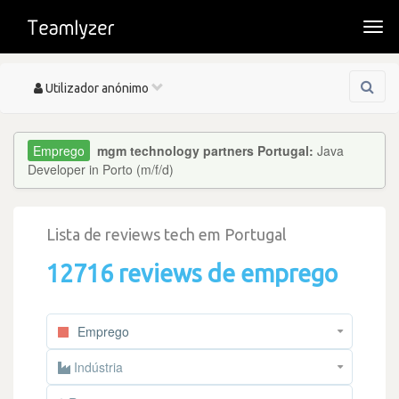
Togg
navi
Toggle
Utilizador anónimo
navigation
mgm technology partners Portugal:
Java
Developer in Porto (m/f/d)
Lista de reviews tech em Portugal
12716 reviews de emprego
Emprego
Indústria