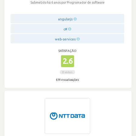
Submetido há 6 anos
por Programador de software
angularjs
c#
web-services
SATISFAÇÃO
2.6
0 votos
614 visualizações