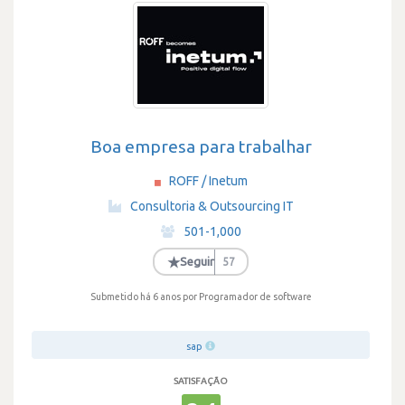
Boa empresa para trabalhar
ROFF / Inetum
·
Consultoria & Outsourcing IT
·
501-1,000
·
★
Seguir
57
Submetido há 6 anos
por Programador de software
sap
SATISFAÇÃO