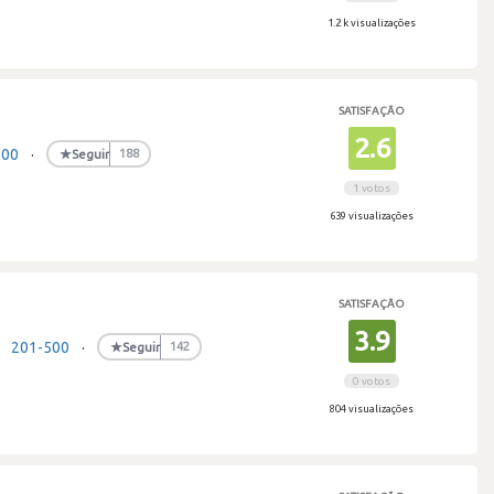
1.2 k visualizações
SATISFAÇÃO
2.6
500
·
★
Seguir
188
1 votos
639 visualizações
SATISFAÇÃO
s
3.9
201-500
·
★
Seguir
142
0 votos
804 visualizações