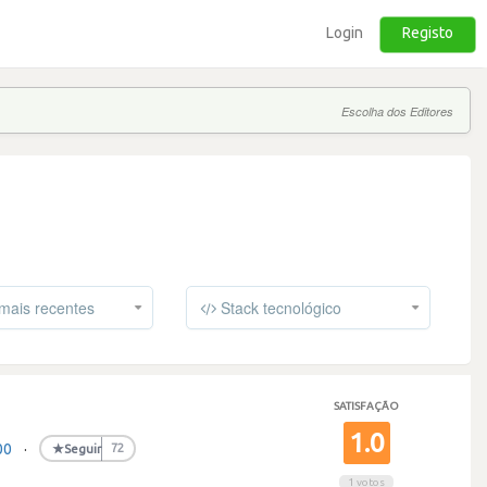
Login
Registo
Escolha dos Editores
mais recentes
Stack tecnológico
SATISFAÇÃO
1.0
00
·
★
Seguir
72
1 votos