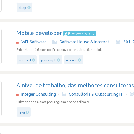
abap
Mobile developer
Review secreta
WIT Software
·
Software House & Internet
·
201-
Submetido há 6 anos
por Programador de aplicações mobile
android
javascript
mobile
A nível de trabalho, das melhores consultora
Integer Consulting
·
Consultoria & Outsourcing IT
·
Submetido há 6 anos
por Programador de software
java