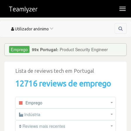
Togg
navi
Toggle
Utilizador anónimo
navigation
99x Portugal:
Product Security Engineer
Lista de reviews tech em Portugal
12716 reviews de emprego
Emprego
Indústria
Reviews mais recentes