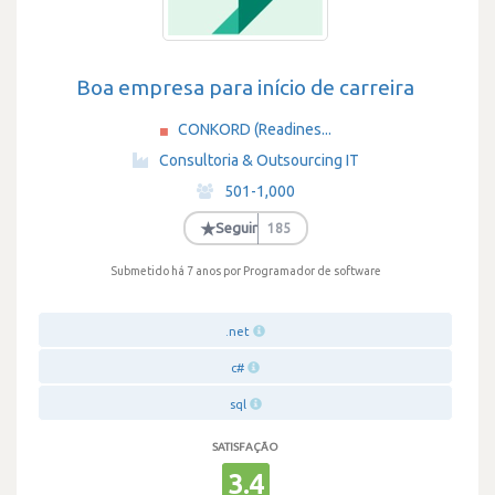
Boa empresa para início de carreira
CONKORD (Readines...
·
Consultoria & Outsourcing IT
·
501-1,000
·
★
Seguir
185
Submetido há 7 anos
por Programador de software
.net
c#
sql
SATISFAÇÃO
3.4