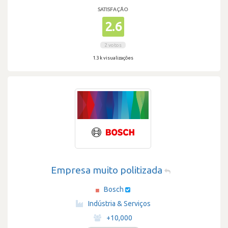
SATISFAÇÃO
2.6
2 votos
1.3 k visualizações
Empresa muito politizada
Bosch
·
Indústria & Serviços
·
+10,000