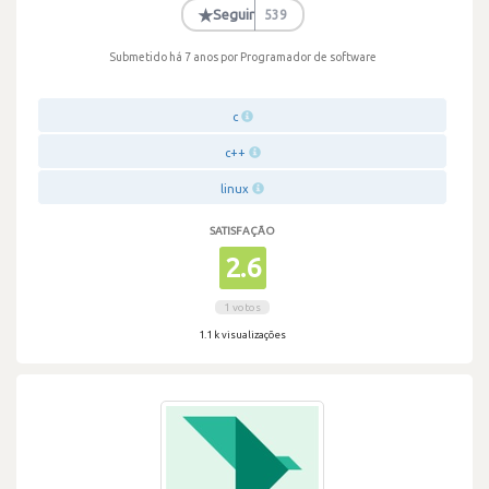
·
★
Seguir
539
Submetido há 7 anos
por Programador de software
c
c++
linux
SATISFAÇÃO
2.6
1 votos
1.1 k visualizações