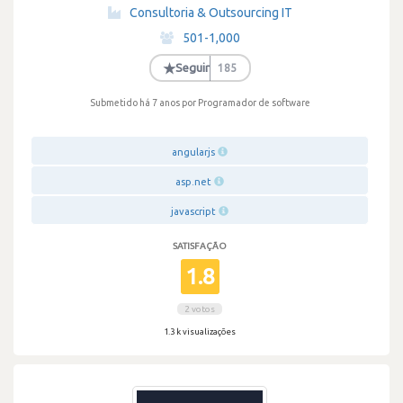
·
Consultoria & Outsourcing IT
·
501-1,000
·
★
Seguir
185
Submetido há 7 anos
por Programador de software
angularjs
asp.net
javascript
SATISFAÇÃO
1.8
2 votos
1.3 k visualizações