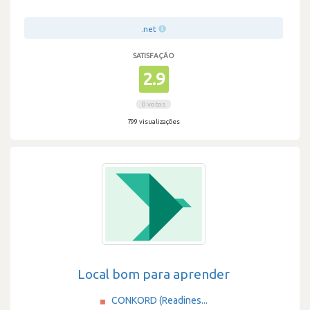
.net
SATISFAÇÃO
2.9
0 votos
799 visualizações
Local bom para aprender
CONKORD (Readines...