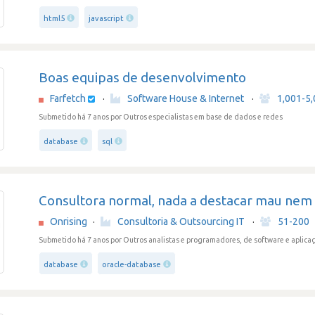
html5
javascript
Boas equipas de desenvolvimento
Farfetch
·
Software House & Internet
·
1,001-5
Submetido há 7 anos
por Outros especialistas em base de dados e redes
database
sql
Consultora normal, nada a destacar mau ne
Onrising
·
Consultoria & Outsourcing IT
·
51-200
Submetido há 7 anos
por Outros analistas e programadores, de software e aplica
database
oracle-database