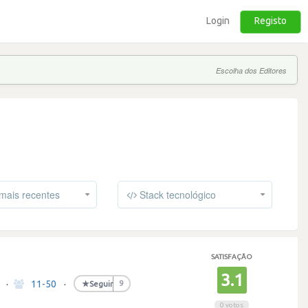
Login
Registo
Escolha dos Editores
mais recentes
Stack tecnológico
SATISFAÇÃO
3.1
·
11-50
·
★
Seguir
9
0 votos