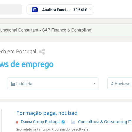
Analista Funcional (Híbrido)
30-36k€
unctional Consultant - SAP Finance & Controlling
tech em Portugal
ews de emprego
Indústria
Reviews 
Formação paga, not bad
Damia Group Portugal
·
Consultoria & Outsourcing IT
Submetido há 7 anos
por Programador de software