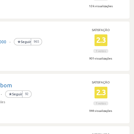
1.0 k visualizações
SATISFAÇÃO
2.3
,000
·
★
Seguir
965
1 votos
901 visualizações
SATISFAÇÃO
m bom
2.3
·
★
Seguir
92
ções
1 votos
944 visualizações