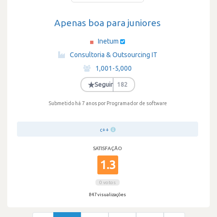
Apenas boa para juniores
Inetum
·
Consultoria & Outsourcing IT
·
1,001-5,000
·
★
Seguir
182
Submetido há 7 anos
por Programador de software
c++
SATISFAÇÃO
1.3
0 votos
847 visualizações