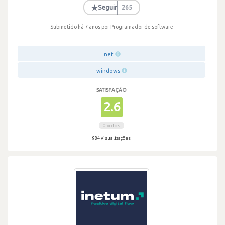
·
★
Seguir
265
Submetido há 7 anos
por Programador de software
.net
windows
SATISFAÇÃO
2.6
0 votos
984 visualizações