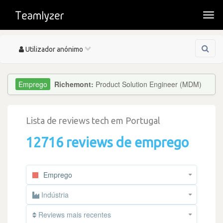
Togg
navi
Toggle
Utilizador anónimo
navigation
Richemont:
Product Solution Engineer (MDM)
Lista de reviews tech em Portugal
12716 reviews de emprego
Emprego
Indústria
Reviews mais recentes