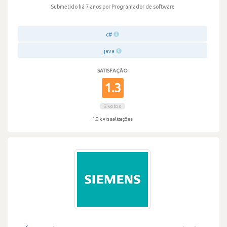
Submetido há 7 anos
por Programador de software
c#
java
SATISFAÇÃO
1.3
2 votos
1.0 k visualizações