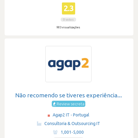
2.3
0 votos
983 visualizações
Não recomendo se tiveres experiência...
Review secreta
Agap2 IT - Portugal
·
Consultoria & Outsourcing IT
·
1,001-5,000