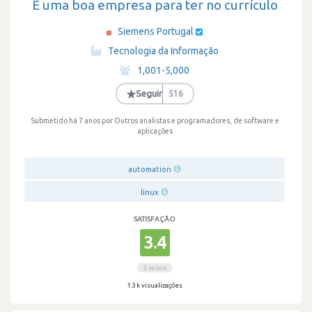
É uma boa empresa para ter no currículo
Siemens Portugal
·
Tecnologia da Informação
·
1,001-5,000
·
★
Seguir
516
Submetido há 7 anos
por Outros analistas e programadores, de software e
aplicações
automation
linux
SATISFAÇÃO
3.4
3 votos
1.3 k visualizações