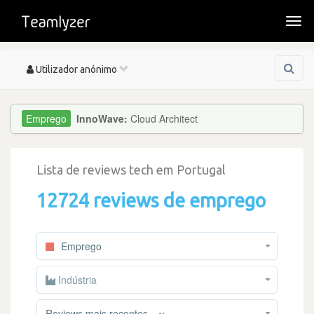
Togg
navi
Toggle
Utilizador anónimo
navigation
InnoWave:
Cloud Architect
Lista de reviews tech em Portugal
12724 reviews de emprego
Emprego
Indústria
×
Reviews mais recentes