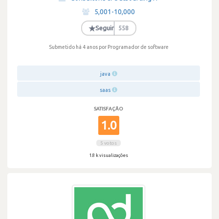
·
5,001-10,000
·
★
Seguir
558
Submetido há 4 anos
por Programador de software
java
saas
SATISFAÇÃO
1.0
5 votos
1.8 k visualizações