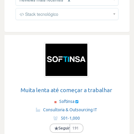
Stack tecnológico
Muita lenta até começar a trabalhar
Softinsa
·
Consultoria & Outsourcing IT
·
501-1,000
·
★
Seguir
191