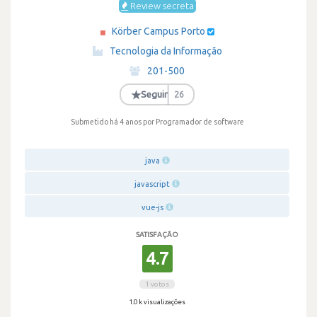
Review secreta
Körber Campus Porto
·
Tecnologia da Informação
·
201-500
·
★
Seguir
26
Submetido há 4 anos
por Programador de software
java
javascript
vue-js
SATISFAÇÃO
4.7
1 votos
1.0 k visualizações