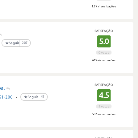
1.7 k visualizações
SATISFAÇÃO
5.0
★
Seguir
207
0 votos
615 visualizações
SATISFAÇÃO
el
4.5
51-200
·
★
Seguir
47
1 votos
532 visualizações