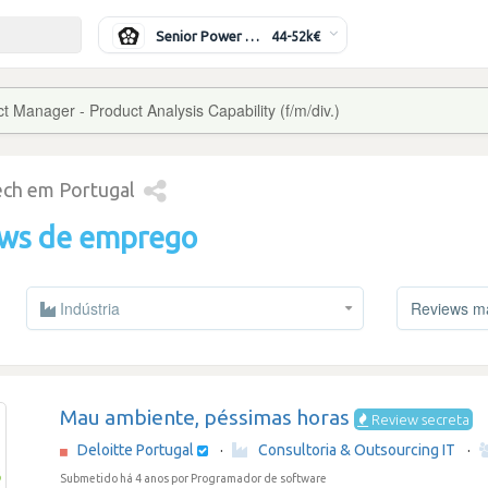
Senior Power Systems Engineer
44-52k€
ct Manager - Product Analysis Capability (f/m/div.)
tech em Portugal
ews de emprego
Indústria
Reviews mai
Mau ambiente, péssimas horas
Review secreta
Deloitte Portugal
·
Consultoria & Outsourcing IT
·
Submetido há 4 anos
por Programador de software