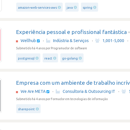
amazon-web-services-aws
java
spring
Experiência pessoal e profissional fantástica
Wellhub
·
Indústria & Serviços
·
1,001-5,000
·
Submetido há 4 anos
por Programador de software
postgresql
react
go-golang
Empresa com um ambiente de trabalho incrív
We Are META
·
Consultoria & Outsourcing IT
·
Submetido há 4 anos
por Formador em tecnologias de informação
sharepoint