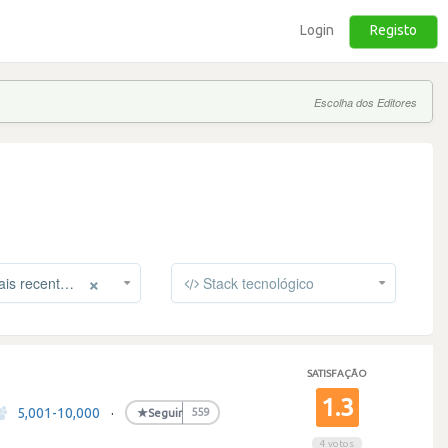
Login
Registo
Escolha dos Editores
×
s recentes
Stack tecnológico
SATISFAÇÃO
1.3
5,001-10,000
·
★
Seguir
559
4 votos