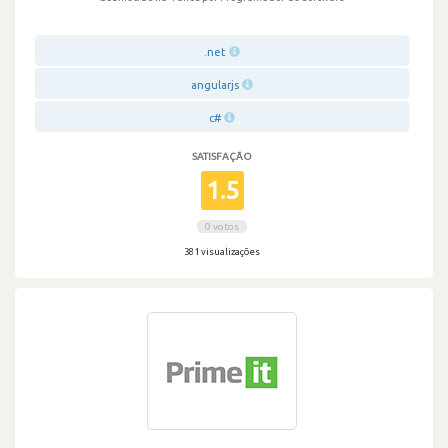
.net
angularjs
c#
SATISFAÇÃO
1.5
0 votos
381 visualizações