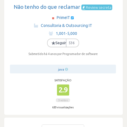
Não tenho do que reclamar
Review secreta
PrimeIT
·
Consultoria & Outsourcing IT
·
1,001-5,000
·
★
Seguir
536
Submetido há 4 anos
por Programador de software
java
SATISFAÇÃO
2.9
3 votos
620 visualizações