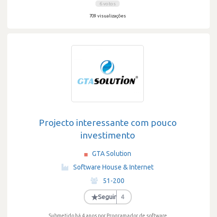
6 votos
709 visualizações
Projecto interessante com pouco
investimento
GTA Solution
·
Software House & Internet
·
51-200
·
★
Seguir
4
Submetido há 4 anos
por Programador de software