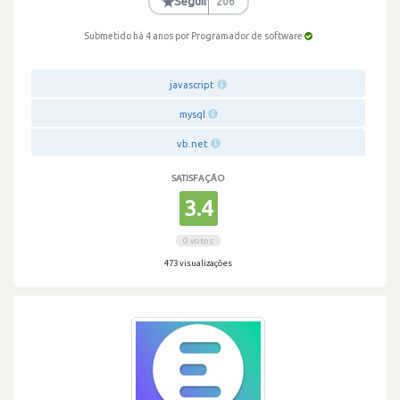
★
Seguir
206
Submetido há 4 anos
por Programador de software
javascript
mysql
vb.net
SATISFAÇÃO
3.4
0 votos
473 visualizações