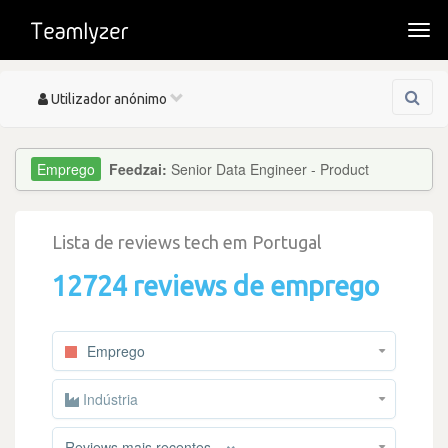
Togg
navi
Toggle
Utilizador anónimo
navigation
Feedzai:
Senior Data Engineer - Product
Lista de reviews tech em Portugal
12724 reviews de emprego
Emprego
Indústria
×
Reviews mais recentes