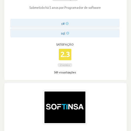
Submetido há 5 anos
por Programador de software
c#
sql
SATISFAÇÃO
2.3
2 votos
569 visualizações