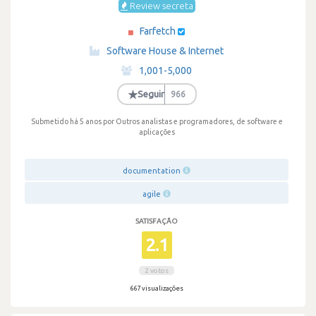
Review secreta
Farfetch
·
Software House & Internet
·
1,001-5,000
·
★
Seguir
966
Submetido há 5 anos
por Outros analistas e programadores, de software e
aplicações
documentation
agile
SATISFAÇÃO
2.1
2 votos
667 visualizações