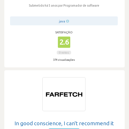
Submetido há 5 anos
por Programador de software
java
SATISFAÇÃO
2.6
0 votos
374 visualizações
In good conscience, I can't recommend it