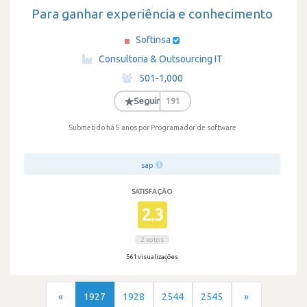
Para ganhar experiência e conhecimento
Softinsa
·
Consultoria & Outsourcing IT
·
501-1,000
·
★
Seguir
191
Submetido há 5 anos
por Programador de software
sap
SATISFAÇÃO
2.3
2 votos
561 visualizações
«
1927
1928
2544
2545
»