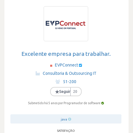
Excelente empresa para trabalhar.
EVPConnect
·
Consultoria & Outsourcing IT
·
51-200
·
★
Seguir
20
Submetido há 5 anos
por Programador de software
java
SATISFAÇÃO