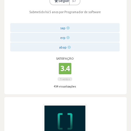
★
Seguir
57
Submetido há 5 anos
por Programador de software
sap
erp
abap
SATISFAÇÃO
3.4
1 votos
454 visualizações