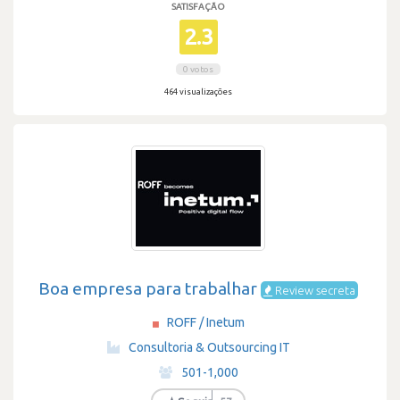
SATISFAÇÃO
2.3
0 votos
464 visualizações
Boa empresa para trabalhar
Review secreta
ROFF / Inetum
·
Consultoria & Outsourcing IT
·
501-1,000
·