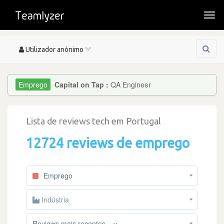
Togg
navi
Toggle
Utilizador anónimo
navigation
Capital on Tap :
QA Engineer
Lista de reviews tech em Portugal
12724 reviews de emprego
Emprego
Indústria
×
Reviews mais recentes