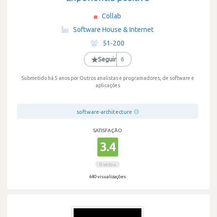
Collab
·
Software House & Internet
·
51-200
·
★
Seguir
6
Submetido há 5 anos
por Outros analistas e programadores, de software e
aplicações
software-architecture
SATISFAÇÃO
3.4
0 votos
640 visualizações