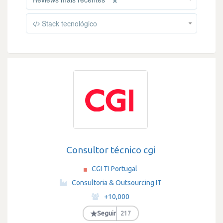
Stack tecnológico
Consultor técnico cgi
CGI TI Portugal
·
Consultoria & Outsourcing IT
·
+10,000
·
★
Seguir
217