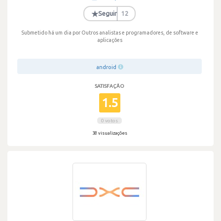
·
★
Seguir
12
Submetido há um dia
por Outros analistas e programadores, de software e
aplicações
android
SATISFAÇÃO
1.5
0 votos
38 visualizações