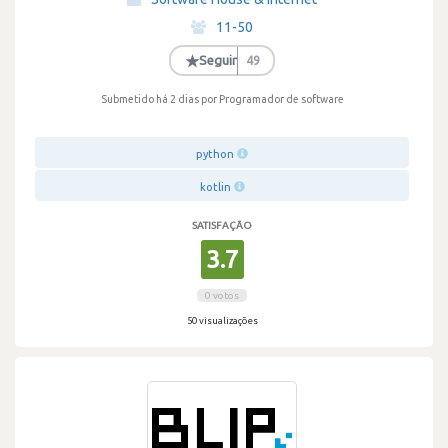
·
11-50
·
★
Seguir
49
Submetido há 2 dias
por Programador de software
python
kotlin
SATISFAÇÃO
3.7
0 votos
50 visualizações