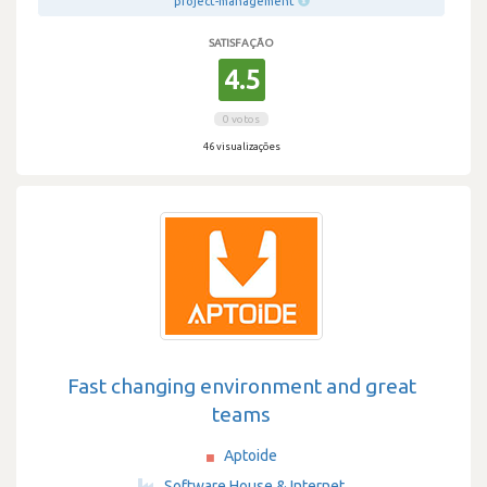
project-management
SATISFAÇÃO
4.5
0 votos
46 visualizações
Fast changing environment and great
teams
Aptoide
·
Software House & Internet