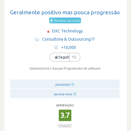
Geralmente positivo mas pouca progressão
Review secreta
DXC Technology
·
Consultoria & Outsourcing IT
·
+10,000
·
★
Seguir
15
Submetido há 2 dias
por Programador de software
javascript
service-now
SATISFAÇÃO
3.7
0 votos