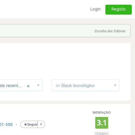
Login
Registo
Escolha dos Editores
×
s recentes
Stack tecnológico
SATISFAÇÃO
3.1
01-500
·
★
Seguir
6
2 votos