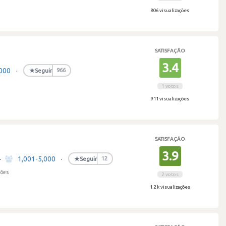
806 visualizações
SATISFAÇÃO
3.4
,000
·
★
Seguir
966
1 votos
911 visualizações
SATISFAÇÃO
3.9
·
1,001-5,000
·
★
Seguir
12
ções
2 votos
1.2 k visualizações