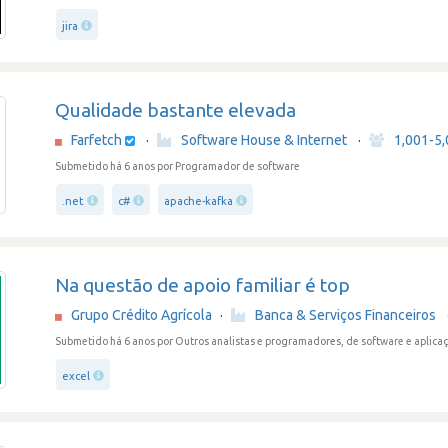
jira
Qualidade bastante elevada
Farfetch
·
Software House & Internet
·
1,001-5
Submetido há 6 anos
por Programador de software
.net
c#
apache-kafka
Na questão de apoio familiar é top
Grupo Crédito Agrícola
·
Banca & Serviços Financeiros
Submetido há 6 anos
por Outros analistas e programadores, de software e aplica
excel