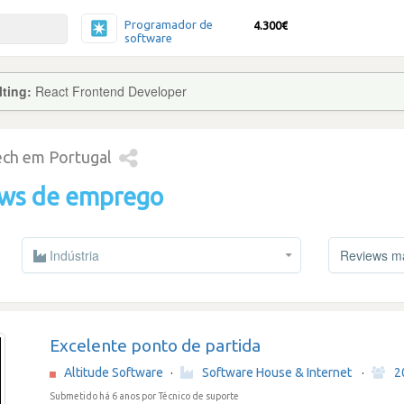
Programador de
4.300€
software
lting:
React Frontend Developer
tech em Portugal
ews de emprego
Indústria
Reviews mai
Excelente ponto de partida
Altitude Software
·
Software House & Internet
·
2
Submetido há 6 anos
por Técnico de suporte