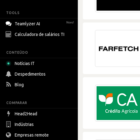
TOOLS
Novo!
Teamlyzer AI
Calculadora de salários TI
CONTEÚDO
Notícias IT
Despedimentos
Blog
COMPARAR
Head2Head
Indústrias
Empresas remote