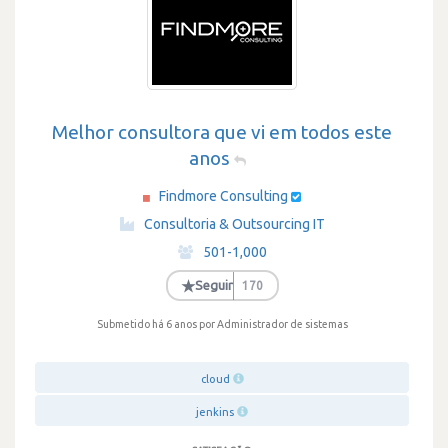
Melhor consultora que vi em todos este
anos
Findmore Consulting
·
Consultoria & Outsourcing IT
·
501-1,000
·
★
Seguir
170
Submetido há 6 anos
por Administrador de sistemas
cloud
jenkins