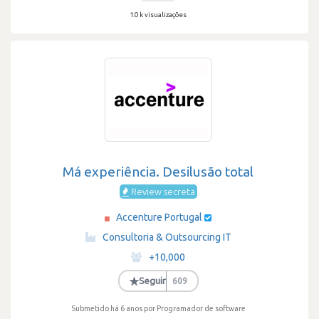
1.0 k visualizações
Má experiência. Desilusão total
Review secreta
Accenture Portugal
·
Consultoria & Outsourcing IT
·
+10,000
·
★
Seguir
609
Submetido há 6 anos
por Programador de software