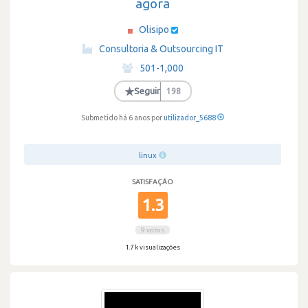
agora
Olisipo
·
Consultoria & Outsourcing IT
·
501-1,000
·
★
Seguir
198
Submetido há 6 anos por
utilizador_5688
linux
SATISFAÇÃO
1.3
9 votos
1.7 k visualizações