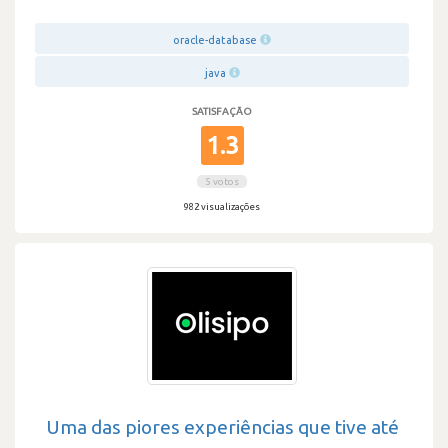
oracle-database
java
SATISFAÇÃO
1.3
5 votos
982 visualizações
Uma das piores experiências que tive até