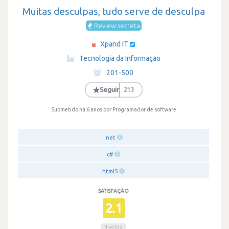
Muitas desculpas, tudo serve de desculpa
Review secreta
Xpand IT
·
Tecnologia da Informação
·
201-500
·
★
Seguir
213
Submetido há 6 anos
por Programador de software
.net
c#
html5
SATISFAÇÃO
2.1
4 votos