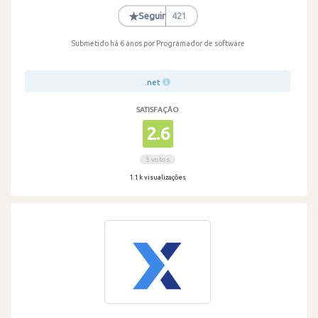
·
★
Seguir
421
Submetido há 6 anos
por Programador de software
.net
SATISFAÇÃO
2.6
5 votos
1.1 k visualizações