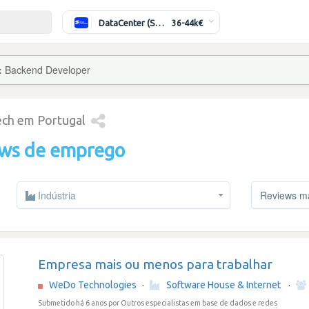
DataCenter (Switching/Routing) Sénior
36-44k€
:
Backend Developer
tech em Portugal
ews de emprego
Indústria
Reviews mai
Empresa mais ou menos para trabalhar
WeDo Technologies
·
Software House & Internet
·
Submetido há 6 anos
por Outros especialistas em base de dados e redes