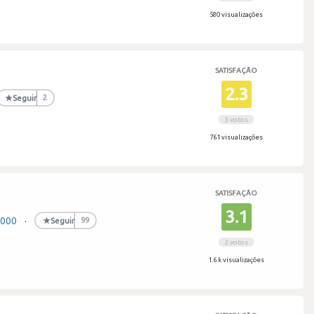
580 visualizações
SATISFAÇÃO
2.3
★
Seguir
2
3 votos
761 visualizações
SATISFAÇÃO
3.1
,000
·
★
Seguir
99
2 votos
1.6 k visualizações