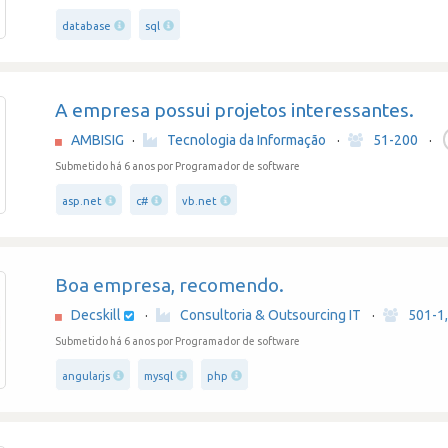
database
sql
A empresa possui projetos interessantes.
AMBISIG
·
Tecnologia da Informação
·
51-200
·
Submetido há 6 anos
por Programador de software
asp.net
c#
vb.net
Boa empresa, recomendo.
Decskill
·
Consultoria & Outsourcing IT
·
501-1
Submetido há 6 anos
por Programador de software
angularjs
mysql
php