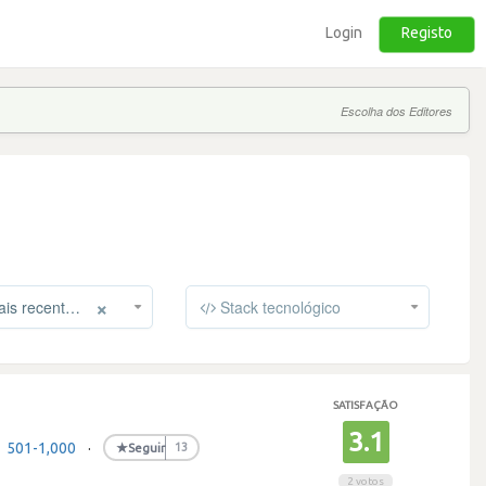
Login
Registo
Escolha dos Editores
×
s recentes
Stack tecnológico
SATISFAÇÃO
3.1
501-1,000
·
★
Seguir
13
2 votos