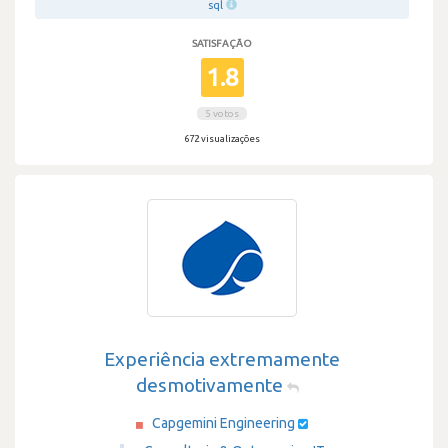
sql
SATISFAÇÃO
1.8
5 votos
672 visualizações
Experiência extremamente
desmotivamente
Capgemini Engineering
·