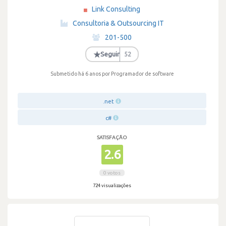
Link Consulting
·
Consultoria & Outsourcing IT
·
201-500
·
★
Seguir
52
Submetido há 6 anos
por Programador de software
.net
c#
SATISFAÇÃO
2.6
0 votos
724 visualizações