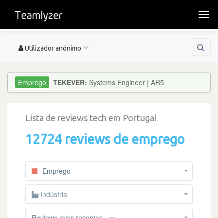
Togg
navi
Toggle
Utilizador anónimo
navigation
TEKEVER:
Systems Engineer | AR5
Lista de reviews tech em Portugal
12724 reviews de emprego
Emprego
Indústria
×
Reviews mais recentes