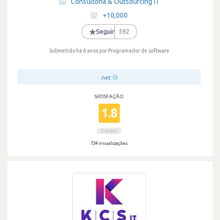
Consultoria & Outsourcing IT
·
+10,000
·
★
Seguir
592
Submetido há 6 anos
por Programador de software
.net
SATISFAÇÃO
1.8
3 votos
724 visualizações