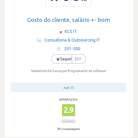
Gosto do cliente, salário +- bom
KCS IT
·
Consultoria & Outsourcing IT
·
201-500
·
★
Seguir
237
Submetido há 6 anos
por Programador de software
.net
SATISFAÇÃO
2.9
0 votos
741 visualizações