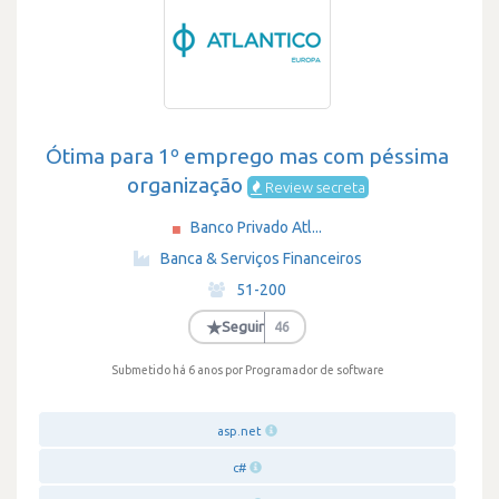
Ótima para 1º emprego mas com péssima
organização
Review secreta
Banco Privado Atl...
·
Banca & Serviços Financeiros
·
51-200
·
★
Seguir
46
Submetido há 6 anos
por Programador de software
asp.net
c#