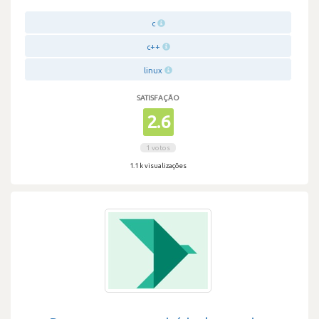
c
c++
linux
SATISFAÇÃO
2.6
1 votos
1.1 k visualizações