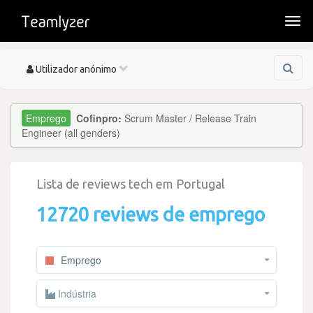
Togg
navi
Toggle
Utilizador anónimo
navigation
Cofinpro:
Scrum Master / Release Train
Engineer (all genders)
Lista de reviews tech em Portugal
12720 reviews de emprego
Emprego
Indústria