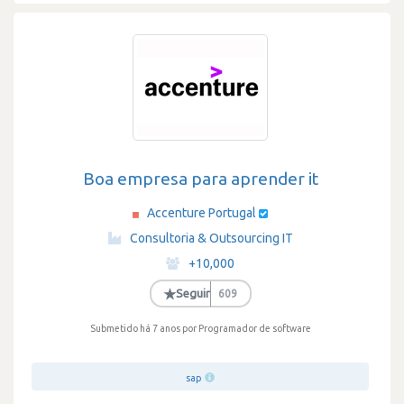
Boa empresa para aprender it
Accenture Portugal
·
Consultoria & Outsourcing IT
·
+10,000
·
★
Seguir
609
Submetido há 7 anos
por Programador de software
sap