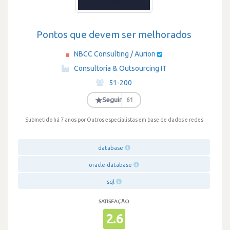
Pontos que devem ser melhorados
NBCC Consulting / Aurion
·
Consultoria & Outsourcing IT
·
51-200
·
★
Seguir
61
Submetido há 7 anos
por Outros especialistas em base de dados e redes
database
oracle-database
sql
SATISFAÇÃO
2.6