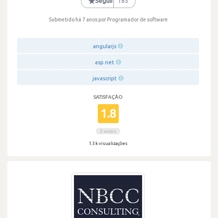
★
Seguir
185
Submetido há 7 anos
por Programador de software
angularjs
asp.net
javascript
SATISFAÇÃO
1.8
2 votos
1.3 k visualizações