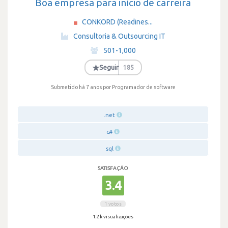
Boa empresa para início de carreira
CONKORD (Readines...
·
Consultoria & Outsourcing IT
·
501-1,000
·
★
Seguir
185
Submetido há 7 anos
por Programador de software
.net
c#
sql
SATISFAÇÃO
3.4
1 votos
1.2 k visualizações