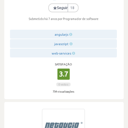
·
★
Seguir
18
Submetido há 7 anos
por Programador de software
angularjs
javascript
web-services
SATISFAÇÃO
3.7
0 votos
754 visualizações