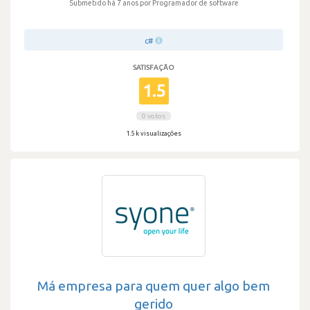
Submetido há 7 anos
por Programador de software
c#
SATISFAÇÃO
1.5
0 votos
1.5 k visualizações
Má empresa para quem quer algo bem
gerido