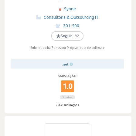
Syone
·
Consultoria & Outsourcing IT
·
201-500
·
★
Seguir
92
Submetido há 7 anos
por Programador de software
.net
SATISFAÇÃO
1.0
3 votos
956 visualizações