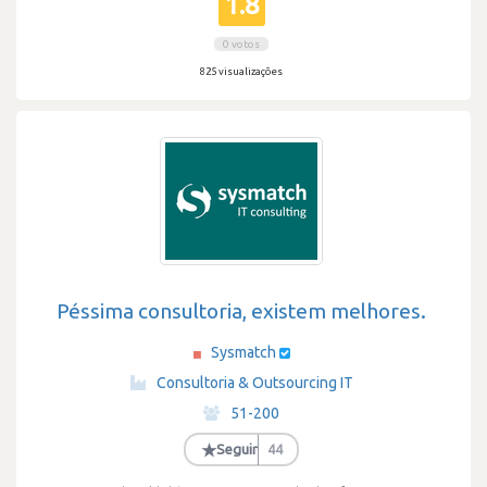
1.8
0 votos
825 visualizações
Péssima consultoria, existem melhores.
Sysmatch
·
Consultoria & Outsourcing IT
·
51-200
·
★
Seguir
44