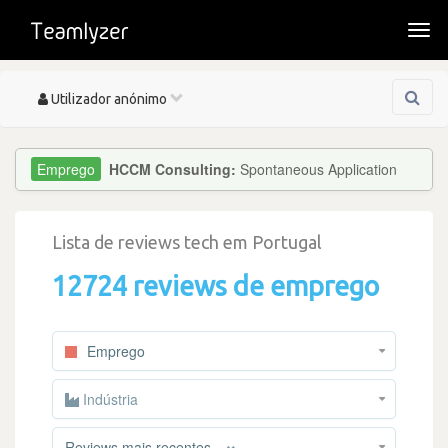
Togg
navi
Toggle
Utilizador anónimo
navigation
HCCM Consulting:
Spontaneous Application
Lista de reviews tech em Portugal
12724 reviews de emprego
Emprego
Indústria
×
Reviews mais recentes