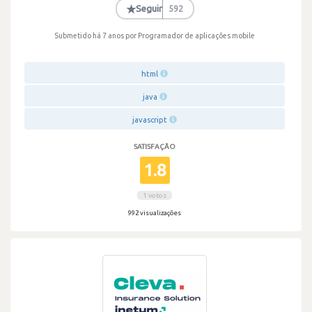
★
Seguir
592
Submetido há 7 anos
por Programador de aplicações mobile
html
java
javascript
SATISFAÇÃO
1.8
1 votos
992 visualizações