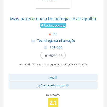
Mais parece que a tecnologia só atrapalha
Review secreta
I2S
·
Tecnologia da Informação
·
201-500
·
★
Seguir
38
Submetido há 7 anos
por Programador web e de multimédia
.net
software-architecture
SATISFAÇÃO
2.1