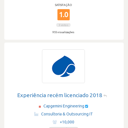
SATISFAÇÃO
1.0
3 votos
955 visualizações
Experiência recém licenciado 2018
Capgemini Engineering
·
Consultoria & Outsourcing IT
·
+10,000
·