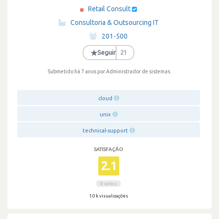
Retail Consult
·
Consultoria & Outsourcing IT
·
201-500
·
★
Seguir
21
Submetido há 7 anos
por Administrador de sistemas
cloud
unix
technical-support
SATISFAÇÃO
2.1
0 votos
1.0 k visualizações