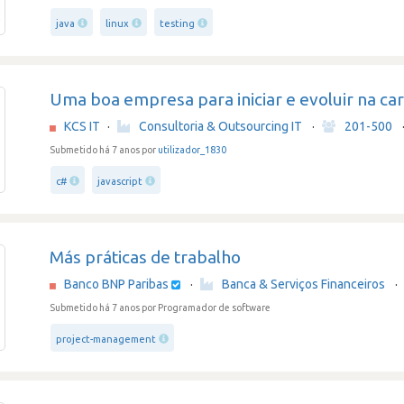
java
linux
testing
Uma boa empresa para iniciar e evoluir na car
KCS IT
·
Consultoria & Outsourcing IT
·
201-500
Submetido há 7 anos por
utilizador_1830
c#
javascript
Más práticas de trabalho
Banco BNP Paribas
·
Banca & Serviços Financeiros
·
Submetido há 7 anos
por Programador de software
project-management