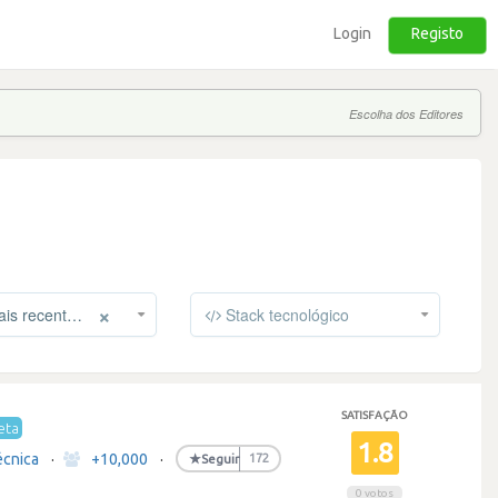
Login
Registo
Escolha dos Editores
×
s recentes
Stack tecnológico
SATISFAÇÃO
eta
1.8
écnica
·
+10,000
·
★
Seguir
172
0 votos