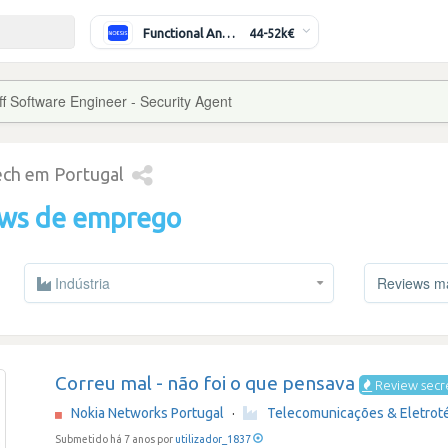
Functional Analyst (Banking)
44-52k€
ff Software Engineer - Security Agent
tech em Portugal
ews de emprego
Indústria
Reviews mai
Correu mal - não foi o que pensava
Review secr
Nokia Networks Portugal
·
Telecomunicações & Eletrot
Submetido há 7 anos por
utilizador_1837