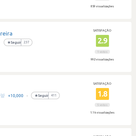
859 visualizações
SATISFAÇÃO
reira
2.9
·
★
Seguir
237
1 votos
992 visualizações
SATISFAÇÃO
1.8
+10,000
·
★
Seguir
411
5 votos
1.1 k visualizações