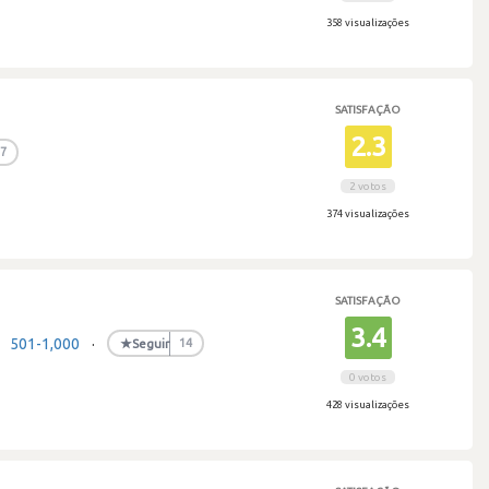
358 visualizações
SATISFAÇÃO
2.3
7
2 votos
374 visualizações
SATISFAÇÃO
3.4
501-1,000
·
★
Seguir
14
0 votos
428 visualizações