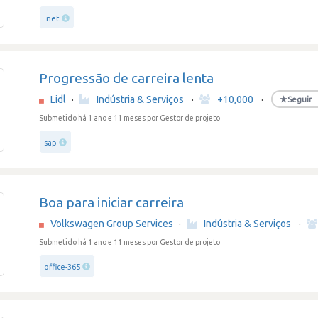
.net
Progressão de carreira lenta
Lidl
·
Indústria & Serviços
·
+10,000
·
★
Seguir
Submetido há 1 ano e 11 meses
por Gestor de projeto
sap
Boa para iniciar carreira
Volkswagen Group Services
·
Indústria & Serviços
·
Submetido há 1 ano e 11 meses
por Gestor de projeto
office-365