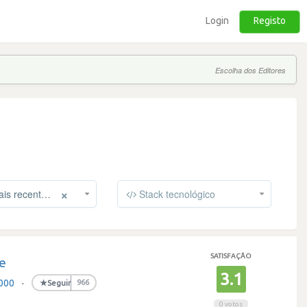
Login
Registo
Escolha dos Editores
×
s recentes
Stack tecnológico
SATISFAÇÃO
e
3.1
,000
·
★
Seguir
966
0 votos