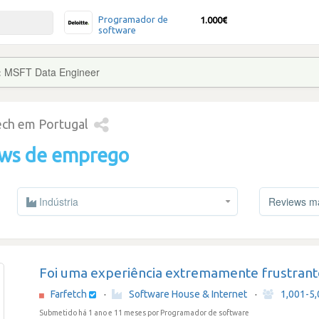
Programador de
1.000€
software
:
MSFT Data Engineer
tech em Portugal
ews de emprego
Indústria
Reviews mai
Foi uma experiência extremamente frustrant
Farfetch
·
Software House & Internet
·
1,001-5
Submetido há 1 ano e 11 meses
por Programador de software