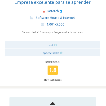
Empresa excelente para se aprender
Farfetch
·
Software House & Internet
·
1,001-5,000
Submetido há 10 meses
por Programador de software
.net
apache-kafka
SATISFAÇÃO
1.8
318 visualizações