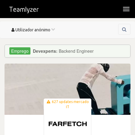
Togg
navi
Toggle
Utilizador anónimo
navigation
Devexperts:
Backend Engineer
627 updates mercado
IT