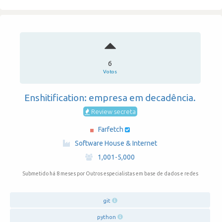
6
Votos
Enshitification: empresa em decadência.
Review secreta
Farfetch
·
Software House & Internet
·
1,001-5,000
Submetido há 8 meses
por Outros especialistas em base de dados e redes
git
python