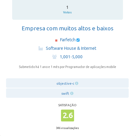
1
Votos
Empresa com muitos altos e baixos
Farfetch
·
Software House & Internet
·
1,001-5,000
Submetido há 1 ano e 1 mês
por Programador de aplicações mobile
objective-c
swift
SATISFAÇÃO
2.6
346 visualizações