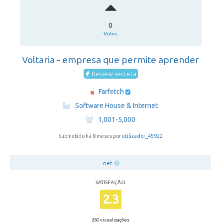
0
Votos
Voltaria - empresa que permite aprender
Review secreta
Farfetch
·
Software House & Internet
·
1,001-5,000
Submetido há 8 meses por
utilizador_45922
.net
SATISFAÇÃO
2.3
260 visualizações