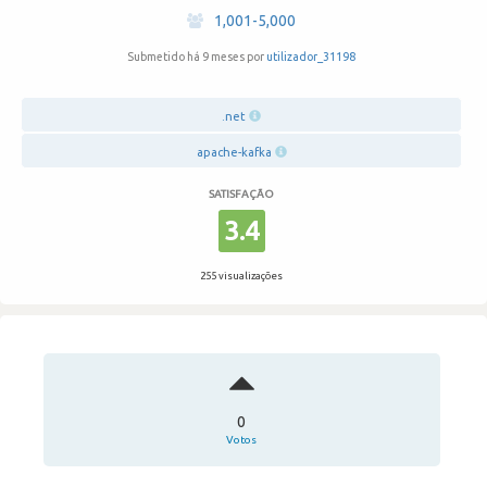
·
1,001-5,000
Submetido há 9 meses por
utilizador_31198
.net
apache-kafka
SATISFAÇÃO
3.4
255 visualizações
0
Votos