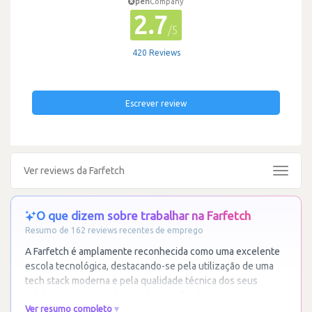
pen
Company
2.7
/5
420 Reviews
Escrever review
Ver reviews da Farfetch
Toggle
navigat
O que dizem sobre trabalhar na Farfetch
Resumo de 162 reviews recentes de emprego
A Farfetch é amplamente reconhecida como uma excelente
escola tecnológica, destacando-se pela utilização de uma
tech stack moderna e pela qualidade técnica dos seus
colaboradores. O ambiente de trabalho é
…
Ler mais
Ver resumo completo