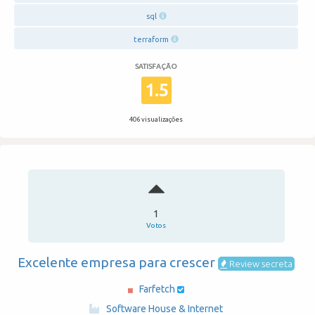
sql
terraform
SATISFAÇÃO
1.5
406 visualizações
1
Votos
Excelente empresa para crescer
Review secreta
Farfetch
·
Software House & Internet