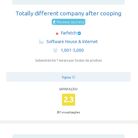
Totally different company after cooping
Review secreta
Farfetch
·
Software House & Internet
·
1,001-5,000
Submetido há 7 meses
por Gestor de produto
figma
SATISFAÇÃO
2.3
291 visualizações