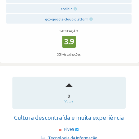
ansible
gcp-google-cloud-platform
SATISFAÇÃO
3.9
308 visualizações
0
Votos
Cultura descontraída e muita experiência
Five9
·
Tecnologia da Informação