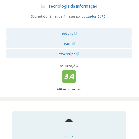
·
Tecnologia da Informação
Submetido há 1 ano e 4 meses por
utilizador_56701
node.js
react
typescript
SATISFAÇÃO
3.4
440 visualizações
1
Votos