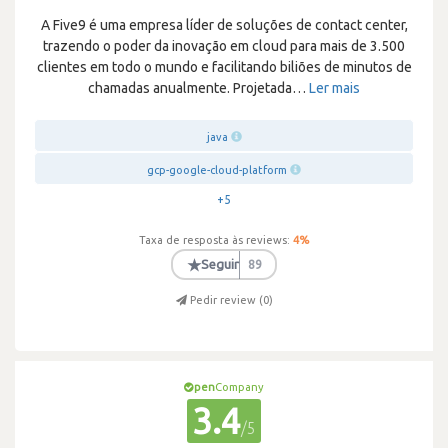
A Five9 é uma empresa líder de soluções de contact center,
trazendo o poder da inovação em cloud para mais de 3.500
clientes em todo o mundo e facilitando biliões de minutos de
chamadas anualmente. Projetada
…
Ler mais
java
gcp-google-cloud-platform
+5
Taxa de resposta às reviews:
4
%
★
Seguir
89
Pedir review (
0
)
pen
Company
3.4
/5