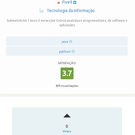
Five9
·
Tecnologia da Informação
Submetido há 1 ano e 5 meses
por Outros analistas e programadores, de software e
aplicações
java
python
SATISFAÇÃO
3.7
304 visualizações
0
Votos