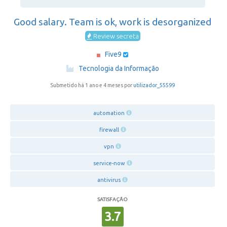
Good salary. Team is ok, work is desorganized
Review secreta
Five9
·
Tecnologia da Informação
Submetido há 1 ano e 4 meses por
utilizador_55599
automation
firewall
vpn
service-now
antivirus
SATISFAÇÃO
3.7