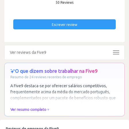
50 Reviews
Escrever review
Ver reviews da Five9
Toggle
navigat
O que dizem sobre trabalhar na Five9
Resumo de 24 reviews recentes de emprego
A Five9 destaca-se por oferecer salários competitivos,
frequentemente acima da média do mercado português,
complementados por um pacote de benefícios robusto que
inclui RSUs, bons escritórios e eventos de
…
Ler mais
Ver resumo completo