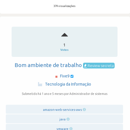
374 visualizações
1
Votos
Bom ambiente de trabalho
Review secreta
Five9
·
Tecnologia da Informação
Submetido há 1 ano e 5 meses
por Administrador de sistemas
amazon-web-services-aws
java
vmware